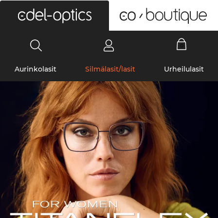
0
Aurinkolasit
Silmälasit/lasit
Urheilulasit