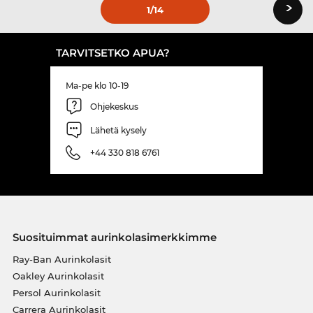
›
1
/14
TARVITSETKO APUA?
Ma-pe klo 10-19
Ohjekeskus
Lähetä kysely
+44 330 818 6761
Suosituimmat aurinkolasimerkkimme
Ray-Ban Aurinkolasit
Oakley Aurinkolasit
Persol Aurinkolasit
Carrera Aurinkolasit