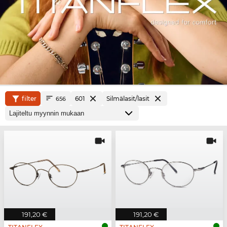
filter
601
Silmälasit/lasit
656
191,20 €
191,20 €