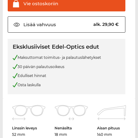
Vie
ostoskoriin
Lisää
vahvuus
alk. 29,90 €
Eksklusiiviset Edel-Optics edut
Maksuttomat toimitus- ja palautuslähetykset
30 päivän palautusoikeus
Edulliset hinnat
Osta laskulla
Linssin leveys
Nenäsilta
Aisan pituus
52 mm
18 mm
140 mm