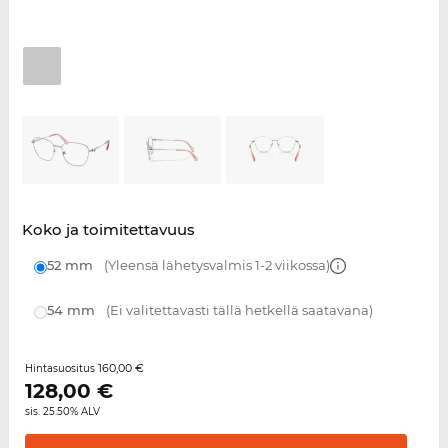
Koko ja toimitettavuus
52 mm
(Yleensä lähetysvalmis 1-2 viikossa)
54 mm
(Ei valitettavasti tällä hetkellä saatavana)
160,00 €
Hintasuositus
128,00
€
sis. 25.50% ALV