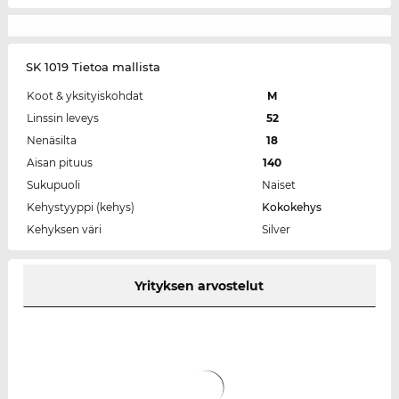
SK 1019 Tietoa mallista
Koot & yksityiskohdat
M
Linssin leveys
52
Nenäsilta
18
Aisan pituus
140
Sukupuoli
Naiset
Kehystyyppi (kehys)
Kokokehys
Kehyksen väri
Silver
Yrityksen arvostelut