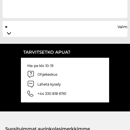
Valmis
TARVITSETKO APUA?
Ma-pe klo 10-19
Ohjekeskus
Lähetä kysely
+44 330 818 6761
Suosituimmat aurinkolasimerkkimme