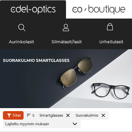
0
Aurinkolasit
Silmälasit/lasit
Urheilulasit
SUORAKULMIO SMARTGLASSES
filter
Smartglasses
Suorakulmio
5