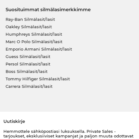
Suosituimmat silmälasimerkkimme
Ray-Ban Silmälasit/lasit
Oakley Silmälasit/lasit
Humphreys Silmälasit/lasit
Marc O Polo Silmälasit/lasit
Emporio Armani Silmälasit/lasit
Guess Silmälasit/lasit
Persol Silmälasit/lasit
Boss Silmälasit/lasit
Tommy Hilfiger Silmälasit/lasit
Carrera Silmälasit/lasit
Uutiskirje
Hemmottele sähköpostiasi luksuksella. Private Sales -
tarjoukset, eksklusiiviset kampanjat ja paljon muuta odottavat