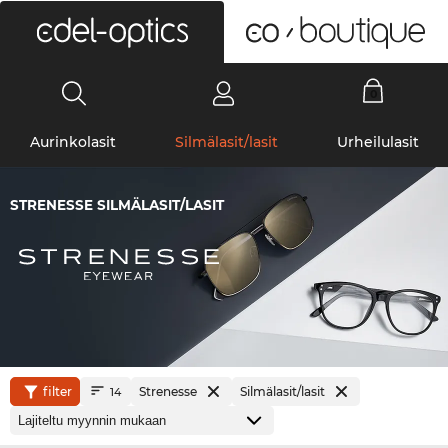
0
Aurinkolasit
Silmälasit/lasit
Urheilulasit
STRENESSE SILMÄLASIT/LASIT
filter
Strenesse
Silmälasit/lasit
14