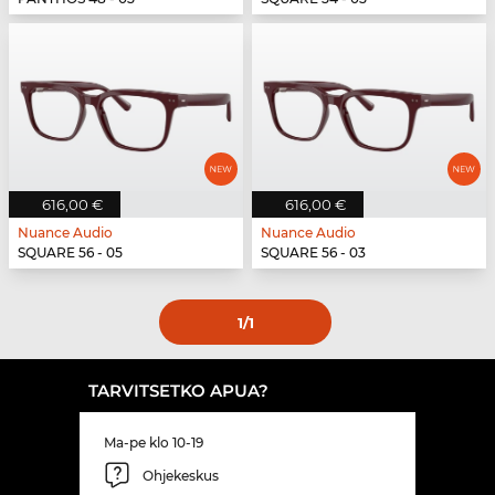
616,00 €
616,00 €
Nuance Audio
Nuance Audio
SQUARE 56 - 05
SQUARE 56 - 03
1
/1
TARVITSETKO APUA?
Ma-pe klo 10-19
Ohjekeskus