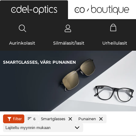
0
Aurinkolasit
Silmälasit/lasit
Urheilulasit
SMARTGLASSES, VÄRI: PUNAINEN
filter
Smartglasses
Punainen
6