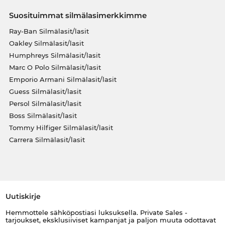
Suosituimmat silmälasimerkkimme
Ray-Ban Silmälasit/lasit
Oakley Silmälasit/lasit
Humphreys Silmälasit/lasit
Marc O Polo Silmälasit/lasit
Emporio Armani Silmälasit/lasit
Guess Silmälasit/lasit
Persol Silmälasit/lasit
Boss Silmälasit/lasit
Tommy Hilfiger Silmälasit/lasit
Carrera Silmälasit/lasit
Uutiskirje
Hemmottele sähköpostiasi luksuksella. Private Sales -
tarjoukset, eksklusiiviset kampanjat ja paljon muuta odottavat