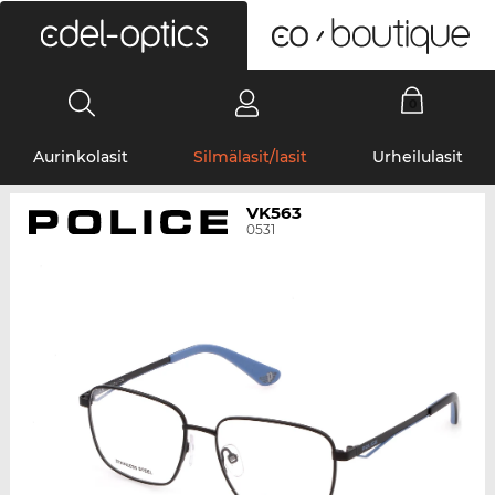
0
Aurinkolasit
Silmälasit/lasit
Urheilulasit
VK563
0531