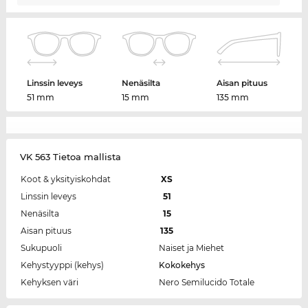
Linssin leveys
Nenäsilta
Aisan pituus
51 mm
15 mm
135 mm
VK 563 Tietoa mallista
Koot & yksityiskohdat
XS
Linssin leveys
51
Nenäsilta
15
Aisan pituus
135
Sukupuoli
Naiset ja Miehet
Kehystyyppi (kehys)
Kokokehys
Kehyksen väri
Nero Semilucido Totale