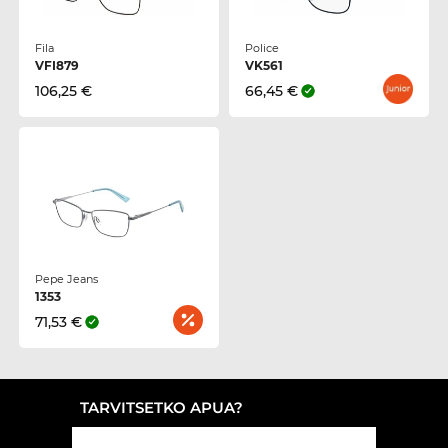
Fila
Police
VFI879
VK561
106,25 €
66,45 €
Pepe Jeans
1353
71,53 €
TARVITSETKO APUA?