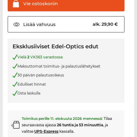
Vie
ostoskoriin
Lisää
vahvuus
alk. 29,90 €
Eksklusiiviset Edel-Optics edut
Vielä
2
VK563 varastossa
Maksuttomat toimitus- ja palautuslähetykset
30 päivän palautusoikeus
Edulliset hinnat
Osta laskulla
Toimitus perille
11. elokuuta 2026
mennessä:
Tilaa
seuraavassa ajassa
26 tuntia ja 53 minuuttia
, ja
valitse
UPS-Express
kassalla.