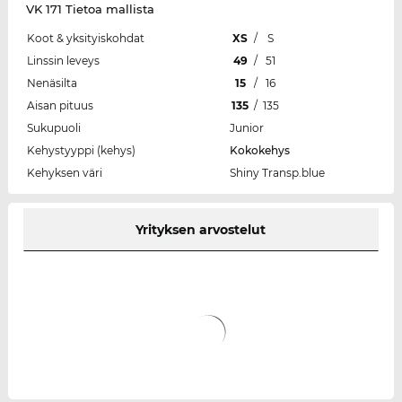
VK 171 Tietoa mallista
Koot & yksityiskohdat
XS
/
S
Linssin leveys
49
/
51
Nenäsilta
15
/
16
Aisan pituus
135
/
135
Sukupuoli
Junior
Kehystyyppi (kehys)
Kokokehys
Kehyksen väri
Shiny Transp.blue
Yrityksen arvostelut