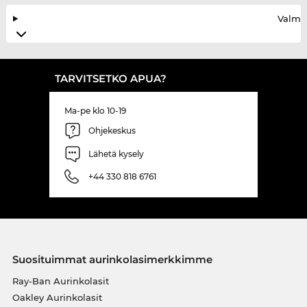
Valmis
TARVITSETKO APUA?
Ma-pe klo 10-19
Ohjekeskus
Lähetä kysely
+44 330 818 6761
Suosituimmat aurinkolasimerkkimme
Ray-Ban Aurinkolasit
Oakley Aurinkolasit