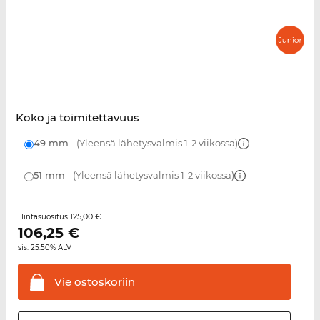
Koko ja toimitettavuus
49 mm
(Yleensä lähetysvalmis 1-2 viikossa)
51 mm
(Yleensä lähetysvalmis 1-2 viikossa)
125,00 €
Hintasuositus
106,25
€
sis. 25.50% ALV
Vie
ostoskoriin