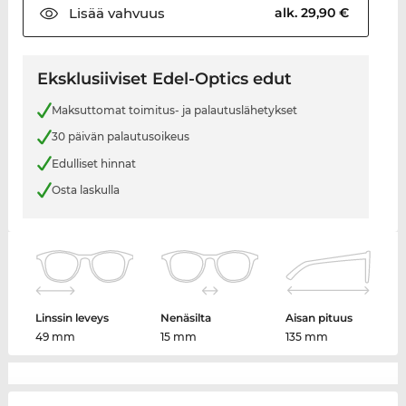
Lisää
vahvuus
alk. 29,90 €
Eksklusiiviset Edel-Optics edut
Maksuttomat toimitus- ja palautuslähetykset
30 päivän palautusoikeus
Edulliset hinnat
Osta laskulla
Linssin leveys
Nenäsilta
Aisan pituus
49 mm
15 mm
135 mm