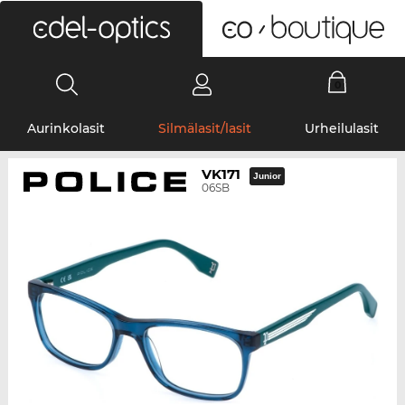
0
Aurinkolasit
Silmälasit/lasit
Urheilulasit
VK171
Junior
06SB