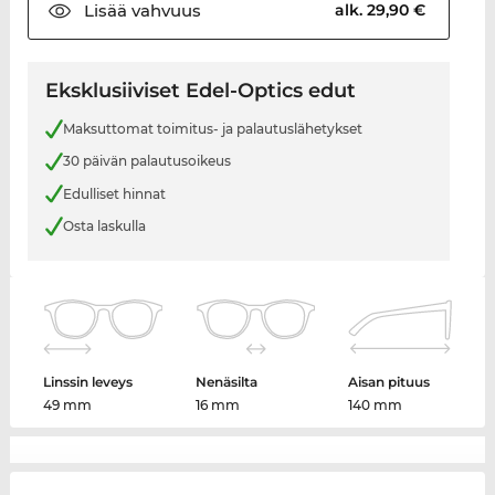
Lisää
vahvuus
alk. 29,90 €
Eksklusiiviset Edel-Optics edut
Maksuttomat toimitus- ja palautuslähetykset
30 päivän palautusoikeus
Edulliset hinnat
Osta laskulla
Linssin leveys
Nenäsilta
Aisan pituus
49 mm
16 mm
140 mm