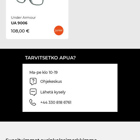
Under Armour
UA 9006
108,00 €
TARVITSETKO APUA?
Ma-pe klo 10-19
Ohjekeskus
Lähetä kysely
+44 330 818 6761