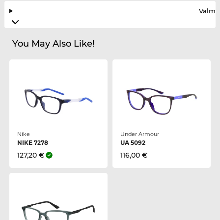
Valmis
You May Also Like!
Nike
Under Armour
NIKE 7278
UA 5092
127,20 €
116,00 €