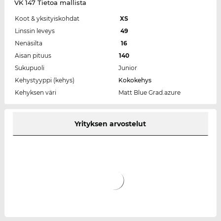
VK 147 Tietoa mallista
Koot & yksityiskohdat
XS
Linssin leveys
49
Nenäsilta
16
Aisan pituus
140
Sukupuoli
Junior
Kehystyyppi (kehys)
Kokokehys
Kehyksen väri
Matt Blue Grad.azure
Yrityksen arvostelut