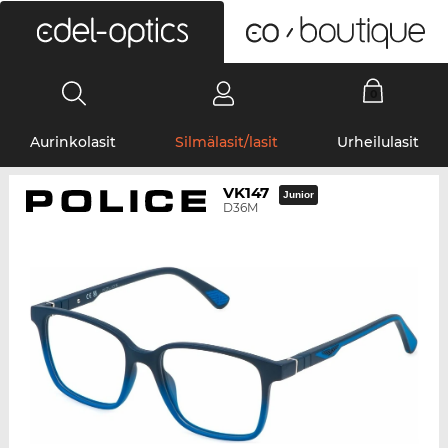
0
Aurinkolasit
Silmälasit/lasit
Urheilulasit
VK147
Junior
D36M