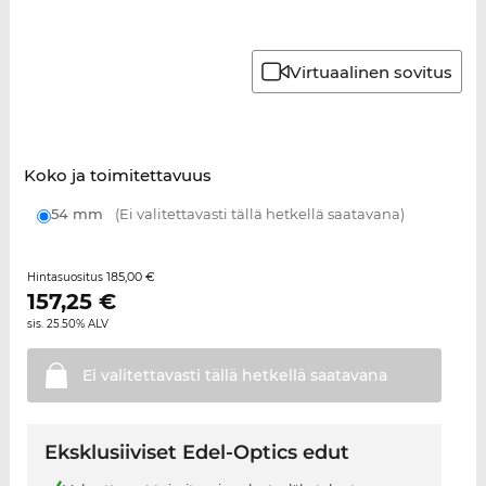
Virtuaalinen sovitus
Koko ja toimitettavuus
54 mm
(Ei valitettavasti tällä hetkellä saatavana)
185,00 €
Hintasuositus
157,25
€
sis. 25.50% ALV
Ei valitettavasti tällä hetkellä
saatavana
Eksklusiiviset Edel-Optics edut