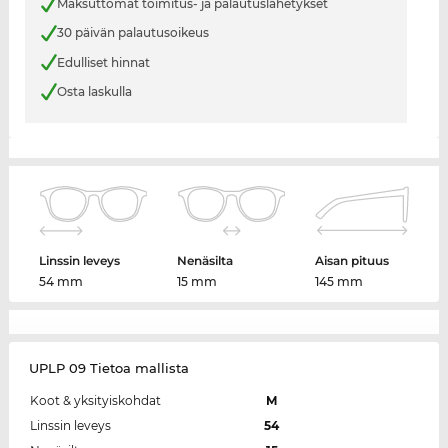
Maksuttomat toimitus- ja palautuslähetykset
30 päivän palautusoikeus
Edulliset hinnat
Osta laskulla
Linssin leveys
Nenäsilta
Aisan pituus
54 mm
15 mm
145 mm
UPLP 09 Tietoa mallista
Koot & yksityiskohdat
M
Linssin leveys
54