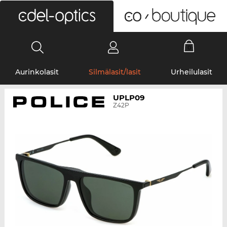
0
Aurinkolasit
Silmälasit/lasit
Urheilulasit
UPLP09
Z42P