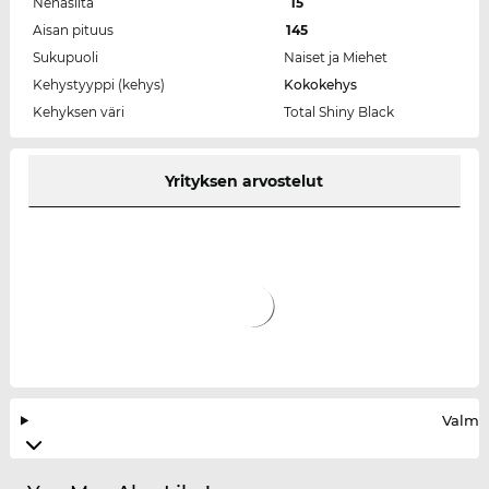
Nenäsilta
15
Aisan pituus
145
Sukupuoli
Naiset ja Miehet
Kehystyyppi (kehys)
Kokokehys
Kehyksen väri
Total Shiny Black
Yrityksen arvostelut
Valmis