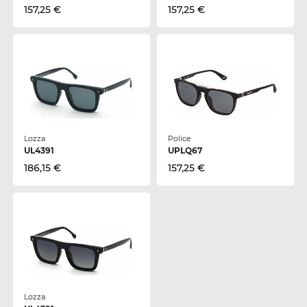
157,25 €
157,25 €
Lozza
Police
UL4391
UPLQ67
186,15 €
157,25 €
Lozza