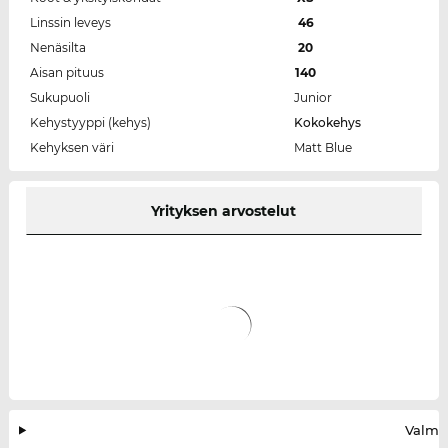
Linssin leveys
46
Nenäsilta
20
Aisan pituus
140
Sukupuoli
Junior
Kehystyyppi (kehys)
Kokokehys
Kehyksen väri
Matt Blue
Yrityksen arvostelut
Valmis