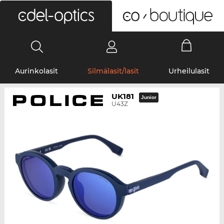
0
Aurinkolasit
Silmälasit/lasit
Urheilulasit
UK181
Junior
U43Z