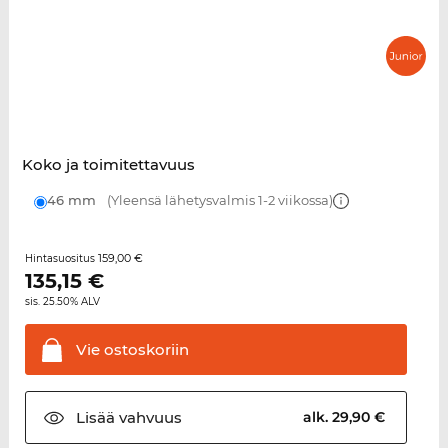
Koko ja toimitettavuus
46 mm
(Yleensä lähetysvalmis 1-2 viikossa)
159,00 €
Hintasuositus
135,15
€
sis. 25.50% ALV
Vie
ostoskoriin
Lisää
vahvuus
alk. 29,90 €