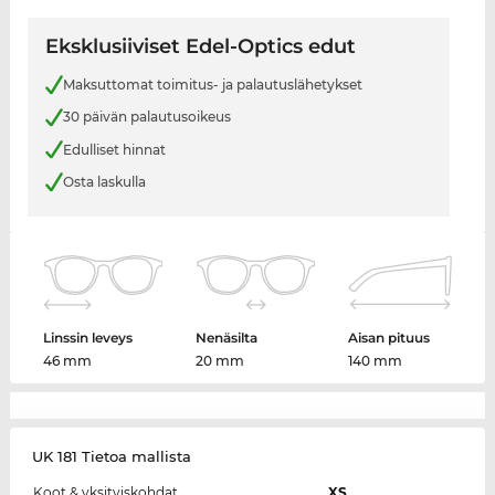
Eksklusiiviset Edel-Optics edut
Maksuttomat toimitus- ja palautuslähetykset
30 päivän palautusoikeus
Edulliset hinnat
Osta laskulla
Linssin leveys
Nenäsilta
Aisan pituus
46 mm
20 mm
140 mm
UK 181 Tietoa mallista
Koot & yksityiskohdat
XS