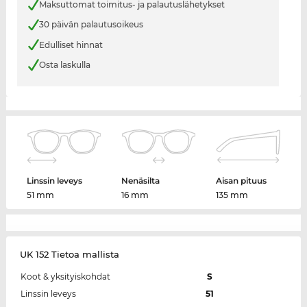
Maksuttomat toimitus- ja palautuslähetykset
30 päivän palautusoikeus
Edulliset hinnat
Osta laskulla
Linssin leveys
Nenäsilta
Aisan pituus
51 mm
16 mm
135 mm
UK 152 Tietoa mallista
Koot & yksityiskohdat
S
Linssin leveys
51