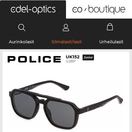
0
Aurinkolasit
Silmälasit/lasit
Urheilulasit
UK152
Junior
U28P