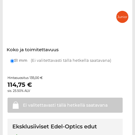
Koko ja toimitettavuus
51 mm
(Ei valitettavasti tällä hetkellä saatavana)
135,00 €
Hintasuositus
114,75
€
sis. 25.50% ALV
Ei valitettavasti tällä hetkellä
saatavana
Eksklusiiviset Edel-Optics edut