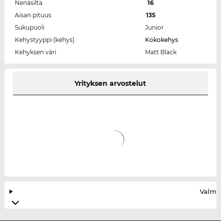
Nenäsilta
16
Aisan pituus
135
Sukupuoli
Junior
Kehystyyppi (kehys)
Kokokehys
Kehyksen väri
Matt Black
Yrityksen arvostelut
Valmis