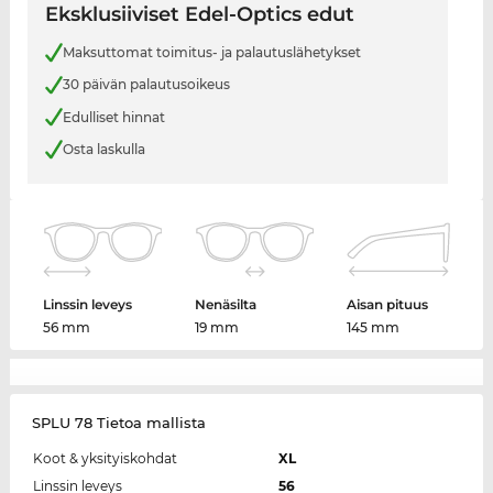
Eksklusiiviset Edel-Optics edut
Maksuttomat toimitus- ja palautuslähetykset
30 päivän palautusoikeus
Edulliset hinnat
Osta laskulla
Linssin leveys
Nenäsilta
Aisan pituus
56 mm
19 mm
145 mm
SPLU 78 Tietoa mallista
Koot & yksityiskohdat
XL
Linssin leveys
56