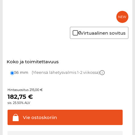
Virtuaalinen sovitus
Koko ja toimitettavuus
56 mm
(Yleensä lähetysvalmis 1-2 viikossa)
215,00 €
Hintasuositus
182,75
€
sis. 25.50% ALV
Vie
ostoskoriin