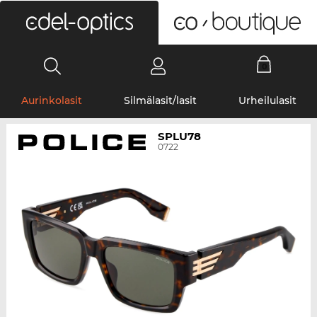
0
Aurinkolasit
Silmälasit/lasit
Urheilulasit
SPLU78
0722