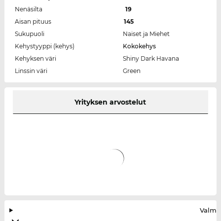
Nenäsilta
19
Aisan pituus
145
Sukupuoli
Naiset ja Miehet
Kehystyyppi (kehys)
Kokokehys
Kehyksen väri
Shiny Dark Havana
Linssin väri
Green
Yrityksen arvostelut
Valmis