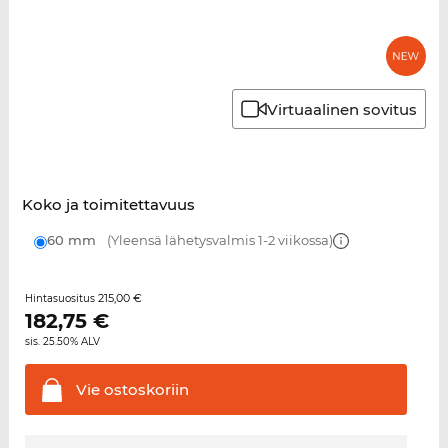
Virtuaalinen sovitus
Koko ja toimitettavuus
60 mm
(Yleensä lähetysvalmis 1-2 viikossa)
215,00 €
Hintasuositus
182,75
€
sis. 25.50% ALV
Vie
ostoskoriin