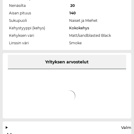
Nenäsilta
20
Aisan pituus
140
Sukupuoli
Naiset ja Miehet
Kehystyyppi (kehys)
Kokokehys
Kehyksen väri
Matt/sandblasted Black
Linssin väri
Smoke
Yrityksen arvostelut
Valmis