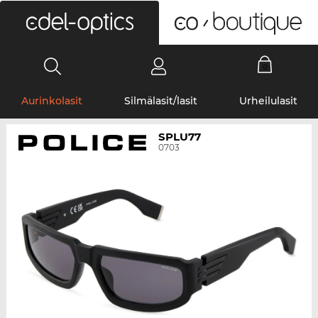
0
Aurinkolasit
Silmälasit/lasit
Urheilulasit
SPLU77
0703