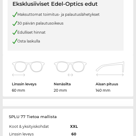
Eksklusiiviset Edel-Optics edut
Maksuttomat toimitus- ja palautuslähetykset
30 päivän palautusoikeus
Edulliset hinnat
Osta laskulla
Linssin leveys
Nenäsilta
Aisan pituus
60 mm
20 mm
140 mm
SPLU 77 Tietoa mallista
Koot & yksityiskohdat
XXL
Linssin leveys
60