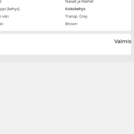
i
Naiset ja Miehet
ppi (kehys)
Kokokehys
 väri
Transp. Grey
äri
Brown
Valmist