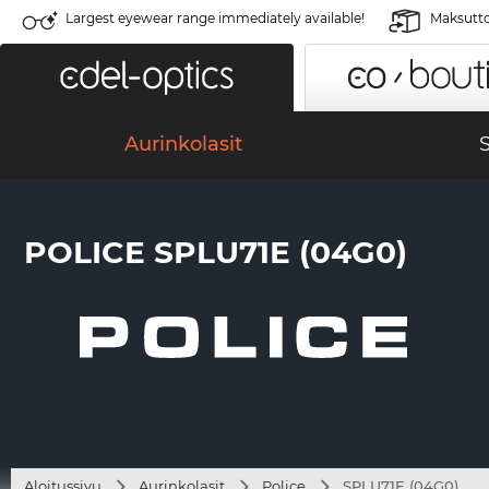
Largest eyewear range immediately available!
Maksutto
Aurinkolasit
S
POLICE SPLU71E (04G0)
Aloitussivu
Aurinkolasit
Police
SPLU71E (04G0)