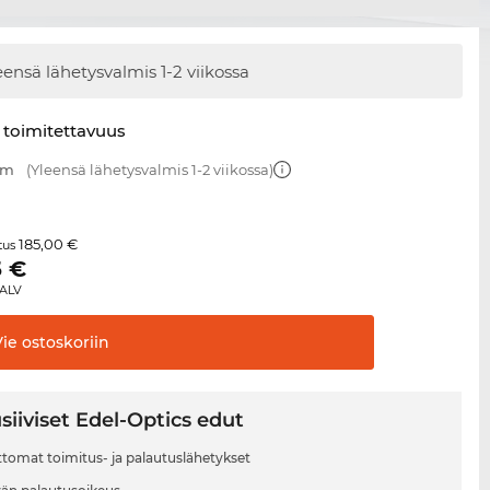
eensä lähetysvalmis
1-2 viikossa
 toimitettavuus
mm
(Yleensä lähetysvalmis 1-2 viikossa)
185,00 €
itus
5
€
 ALV
Vie
ostoskoriin
siiviset Edel-Optics edut
tomat toimitus- ja palautuslähetykset