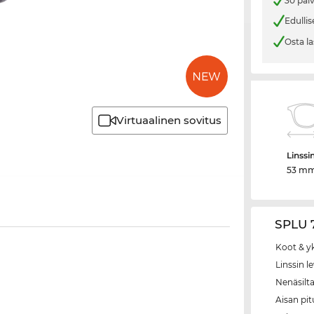
30 päi
Edullis
Osta la
Virtuaalinen sovitus
Linssi
53 m
SPLU 7
Koot & y
Linssin l
Nenäsilt
Aisan pi