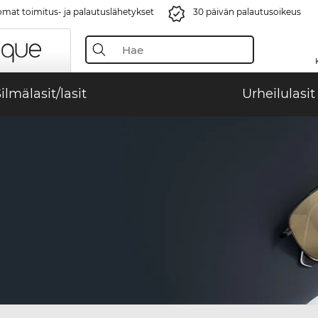
mat toimitus- ja palautuslähetykset
30 päivän palautusoikeus
ilmälasit/lasit
Urheilulasit