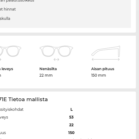
vän palautusoikeus
et hinnat
skulla
n leveys
Nenäsilta
Aisan pituus
m
22 mm
150 mm
1E Tietoa mallista
ksityiskohdat
L
eveys
53
a
22
tuus
150