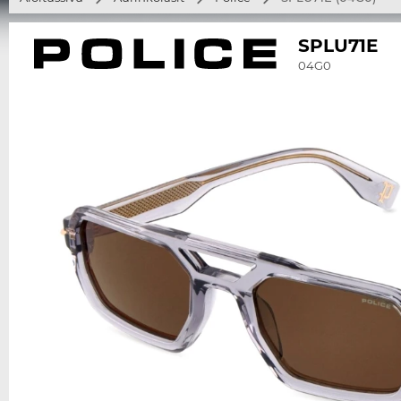
SPLU71E
04G0