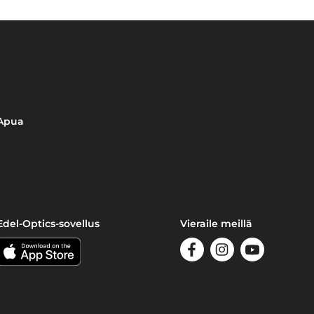
Apua
Edel-Optics-sovellus
Vieraile meillä