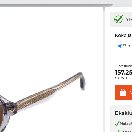
Yl
Koko ja
53 
Hintasuos
157,2
sis. 25.50%
Eksklu
Maksut