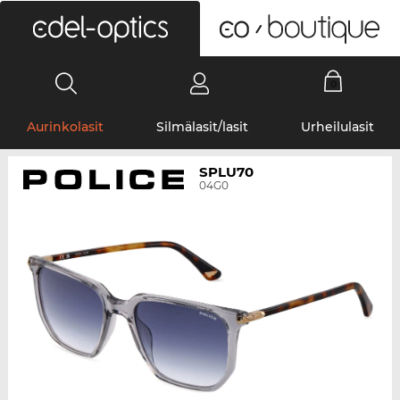
0
Aurinkolasit
Silmälasit/lasit
Urheilulasit
SPLU70
04G0