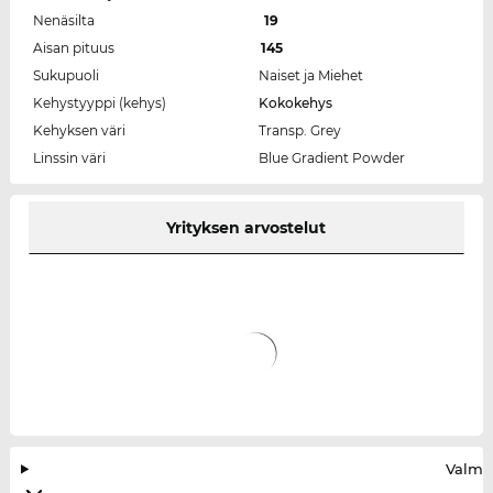
Nenäsilta
19
Aisan pituus
145
Sukupuoli
Naiset ja Miehet
Kehystyyppi (kehys)
Kokokehys
Kehyksen väri
Transp. Grey
Linssin väri
Blue Gradient Powder
Yrityksen arvostelut
Valmis