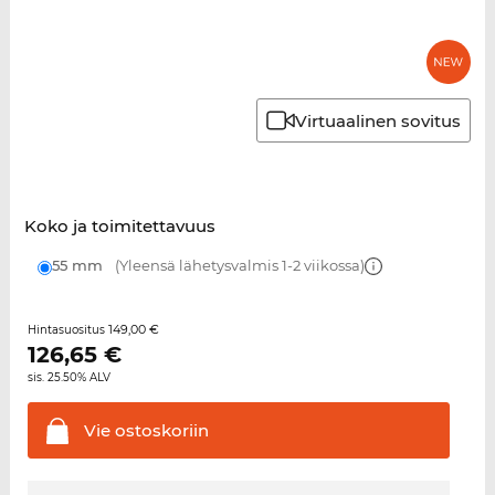
Virtuaalinen sovitus
Koko ja toimitettavuus
55 mm
(Yleensä lähetysvalmis 1-2 viikossa)
149,00 €
Hintasuositus
126,65
€
sis. 25.50% ALV
Vie
ostoskoriin