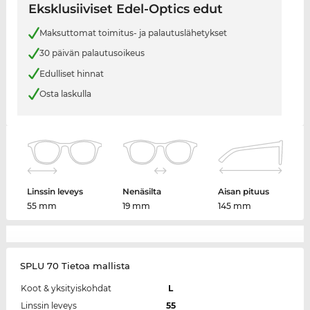
Eksklusiiviset Edel-Optics edut
Maksuttomat toimitus- ja palautuslähetykset
30 päivän palautusoikeus
Edulliset hinnat
Osta laskulla
Linssin leveys
Nenäsilta
Aisan pituus
55 mm
19 mm
145 mm
SPLU 70 Tietoa mallista
Koot & yksityiskohdat
L
Linssin leveys
55