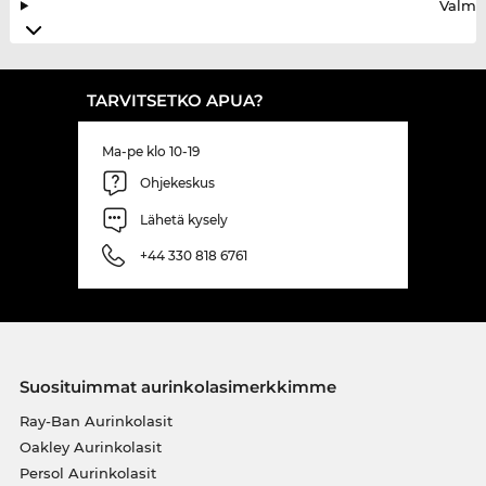
Valmis
TARVITSETKO APUA?
Ma-pe klo 10-19
Ohjekeskus
Lähetä kysely
+44 330 818 6761
Suosituimmat aurinkolasimerkkimme
Ray-Ban Aurinkolasit
Oakley Aurinkolasit
Persol Aurinkolasit