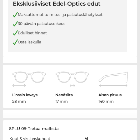
Eksklusiiviset Edel-Optics edut
Maksuttomat toimitus- ja palautuslähetykset
30 päivän palautusoikeus
Edulliset hinnat
Osta laskulla
Linssin leveys
Nenäsilta
Aisan pituus
58 mm
17 mm
140 mm
SPLU 09 Tietoa mallista
Koot & yksityiskohdat
M