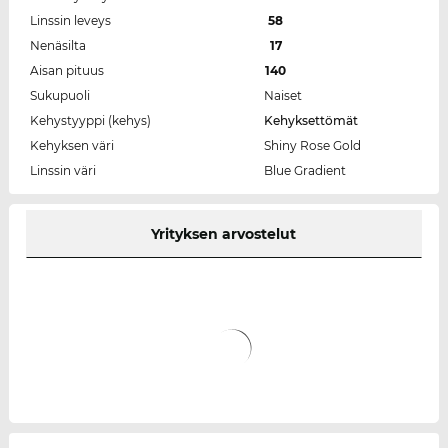
Linssin leveys
58
Nenäsilta
17
Aisan pituus
140
Sukupuoli
Naiset
Kehystyyppi (kehys)
Kehyksettömät
Kehyksen väri
Shiny Rose Gold
Linssin väri
Blue Gradient
Yrityksen arvostelut