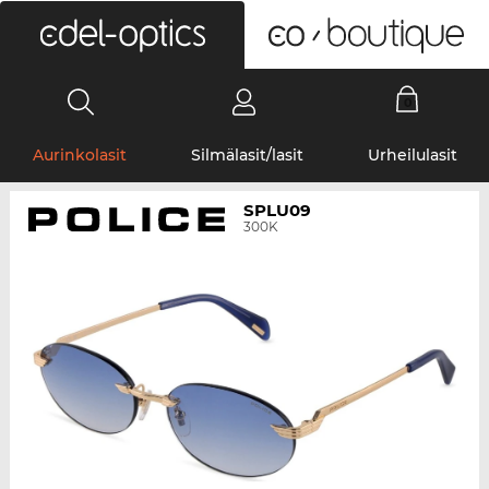
0
Aurinkolasit
Silmälasit/lasit
Urheilulasit
SPLU09
300K