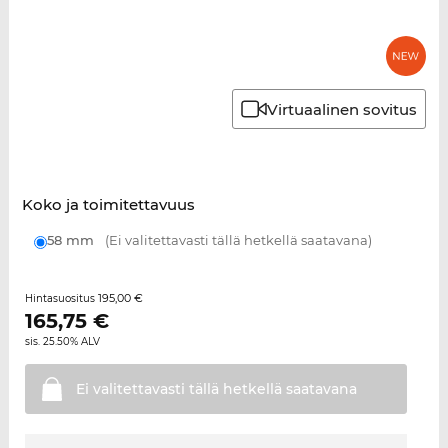
Virtuaalinen sovitus
Koko ja toimitettavuus
58 mm
(Ei valitettavasti tällä hetkellä saatavana)
195,00 €
Hintasuositus
165,75
€
sis. 25.50% ALV
Ei valitettavasti tällä hetkellä
saatavana