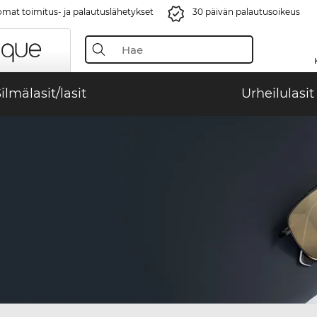
mat toimitus- ja palautuslähetykset
30 päivän palautusoikeus
ilmälasit/lasit
Urheilulasit