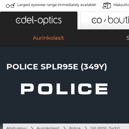
Largest eyewear range immediately available!
Maksutto
Aurinkolasit
S
POLICE SPLR95E (349Y)
Aloitussivu
Aurinkolasit
Police
SPLR95E (349Y)