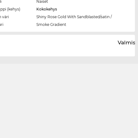
i
Naiset
ppi (kehys)
Kokokehys
 väri
Shiny Rose Gold With Sandblasted/satin /
äri
Smoke Gradient
Valmist