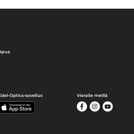
Apua
Edel-Optics-sovellus
Vieraile meillä