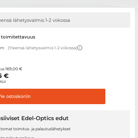
eensä lähetysvalmis
1-2 viikossa
 toimitettavuus
 mm
(Yleensä lähetysvalmis 1-2 viikossa)
169,00 €
itus
5
€
 ALV
Vie
ostoskoriin
siiviset Edel-Optics edut
tomat toimitus- ja palautuslähetykset