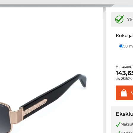
Yl
Koko ja
58
Hintasuos
143,6
sis. 25.50%
Eksklu
Maksut