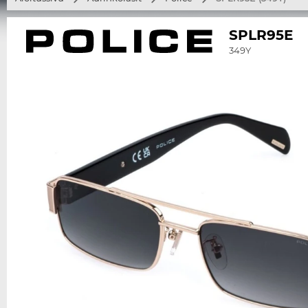
SPLR95E
349Y