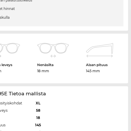
vän palautusoikeus
et hinnat
skulla
n leveys
Nenäsilta
Aisan pituus
m
18 mm
145 mm
5E Tietoa mallista
ksityiskohdat
XL
eveys
58
a
18
tuus
145