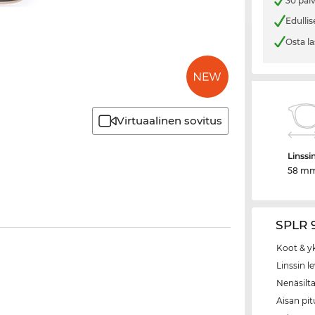
30 päi
Edullis
Osta la
Virtuaalinen sovitus
Linssi
58 m
SPLR 9
Koot & y
Linssin l
Nenäsilt
Aisan pi