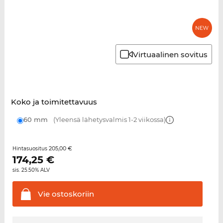
Virtuaalinen sovitus
Koko ja toimitettavuus
60 mm
(Yleensä lähetysvalmis 1-2 viikossa)
205,00 €
Hintasuositus
174,25
€
sis. 25.50% ALV
Vie
ostoskoriin