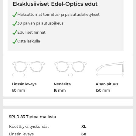
Eksklusiiviset Edel-Optics edut
Maksuttomat toimitus- ja palautuslähetykset
30 päivän palautusoikeus
Edulliset hinnat
Osta laskulla
Linssin leveys
Nenäsilta
Aisan pituus
60 mm
16 mm
150 mm
SPLR 83 Tietoa mallista
Koot & yksityiskohdat
XL
Linssin leveys
60