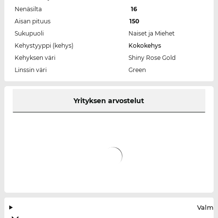
Nenäsilta
16
Aisan pituus
150
Sukupuoli
Naiset ja Miehet
Kehystyyppi (kehys)
Kokokehys
Kehyksen väri
Shiny Rose Gold
Linssin väri
Green
Yrityksen arvostelut
Valmis