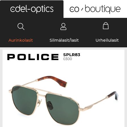
0
Aurinkolasit
Silmälasit/lasit
Urheilulasit
SPLR83
0300