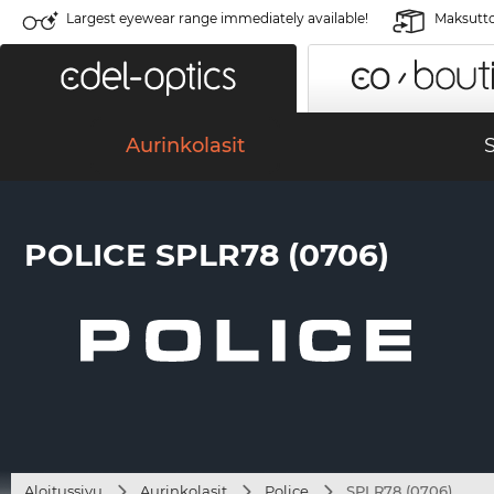
Largest eyewear range immediately available!
Maksutto
Aurinkolasit
S
POLICE SPLR78 (0706)
Aloitussivu
Aurinkolasit
Police
SPLR78 (0706)