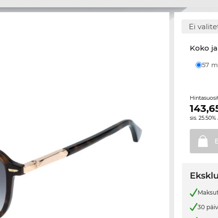
Ei valit
Koko ja
57
Hintasuos
143,6
sis. 25.50%
E
Eksklu
Maksut
30 päi