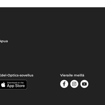
Apua
Edel-Optics-sovellus
Vieraile meillä