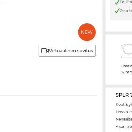
Edullis
Osta la
Virtuaalinen sovitus
Linssi
57 m
SPLR 7
Koot & y
Linssin l
Nenäsilt
Aisan pi