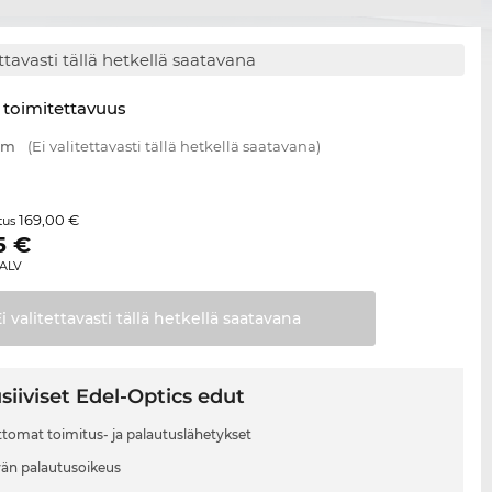
ettavasti tällä hetkellä saatavana
 toimitettavuus
 mm
(Ei valitettavasti tällä hetkellä saatavana)
169,00 €
itus
5
€
 ALV
i valitettavasti tällä hetkellä
saatavana
siiviset Edel-Optics edut
tomat toimitus- ja palautuslähetykset
vän palautusoikeus