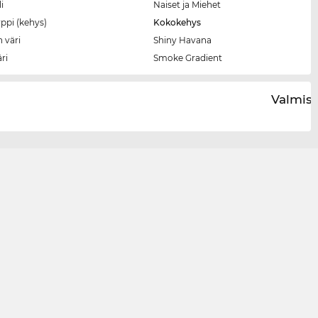
i
Naiset ja Miehet
ppi (kehys)
Kokokehys
 väri
Shiny Havana
äri
Smoke Gradient
Valmist