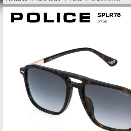
SPLR78
0706