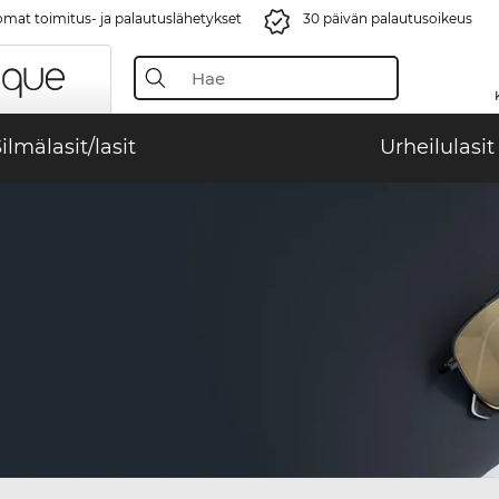
mat toimitus- ja palautuslähetykset
30 päivän palautusoikeus
ilmälasit/lasit
Urheilulasit