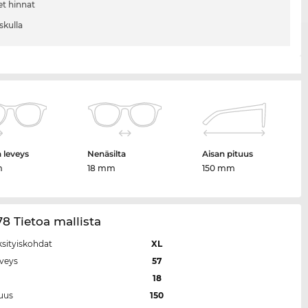
et hinnat
skulla
n leveys
Nenäsilta
Aisan pituus
m
18 mm
150 mm
8 Tietoa mallista
ksityiskohdat
XL
eveys
57
a
18
tuus
150