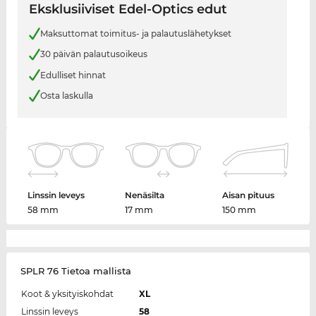
Eksklusiiviset Edel-Optics edut
Maksuttomat toimitus- ja palautuslähetykset
30 päivän palautusoikeus
Edulliset hinnat
Osta laskulla
Linssin leveys
Nenäsilta
Aisan pituus
58 mm
17 mm
150 mm
SPLR 76 Tietoa mallista
Koot & yksityiskohdat
XL
Linssin leveys
58