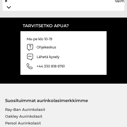
Valmis
TARVITSETKO APUA?
Ma-pe klo 10-19
Ohjekeskus
Lähetä kysely
+44 330 818 6761
Suosituimmat aurinkolasimerkkimme
Ray-Ban Aurinkolasit
Oakley Aurinkolasit
Persol Aurinkolasit