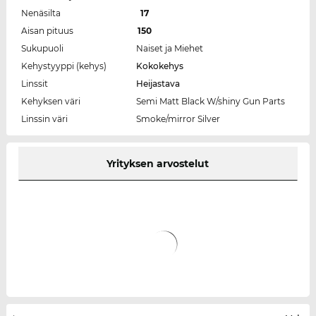
Nenäsilta
17
Aisan pituus
150
Sukupuoli
Naiset ja Miehet
Kehystyyppi (kehys)
Kokokehys
Linssit
Heijastava
Kehyksen väri
Semi Matt Black W/shiny Gun Parts
Linssin väri
Smoke/mirror Silver
Yrityksen arvostelut