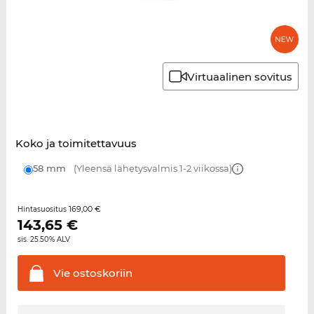
Virtuaalinen sovitus
Koko ja toimitettavuus
58 mm
(Yleensä lähetysvalmis 1-2 viikossa)
169,00 €
Hintasuositus
143,65
€
sis. 25.50% ALV
Vie
ostoskoriin