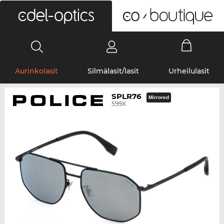
0
Aurinkolasit
Silmälasit/lasit
Urheilulasit
SPLR76
Mirrored
599X