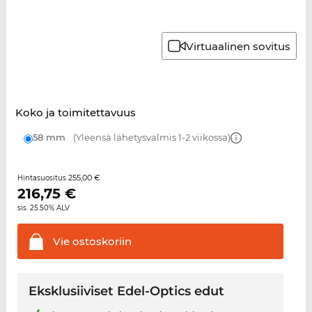
Virtuaalinen sovitus
Koko ja toimitettavuus
58 mm
(Yleensä lähetysvalmis 1-2 viikossa)
255,00 €
Hintasuositus
216,75
€
sis. 25.50% ALV
Vie
ostoskoriin
Eksklusiiviset Edel-Optics edut