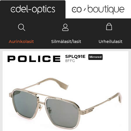
0
Aurinkolasit
Silmälasit/lasit
Urheilulasit
SPLQ91E
Mirrored
8FFG