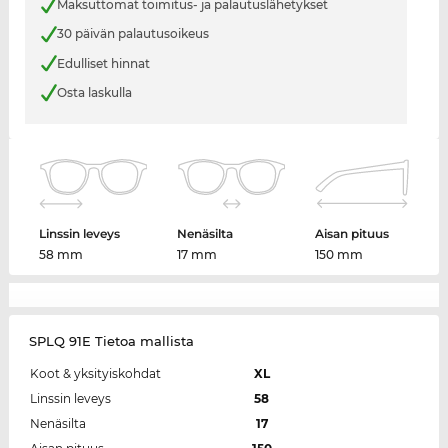
Maksuttomat toimitus- ja palautuslähetykset
30 päivän palautusoikeus
Edulliset hinnat
Osta laskulla
Linssin leveys
Nenäsilta
Aisan pituus
58 mm
17 mm
150 mm
SPLQ 91E Tietoa mallista
Koot & yksityiskohdat
XL
Linssin leveys
58
Nenäsilta
17