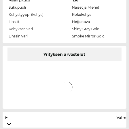
Aisan pituus
150
Sukupuoli
Naiset ja Miehet
Kehystyyppi (kehys)
Kokokehys
Linssit
Heijastava
Kehyksen väri
Shiny Grey Gold
Linssin väri
Smoke Mirror Gold
Yrityksen arvostelut
Valmis