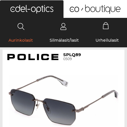
0
Aurinkolasit
Silmälasit/lasit
Urheilulasit
SPLQ89
0509