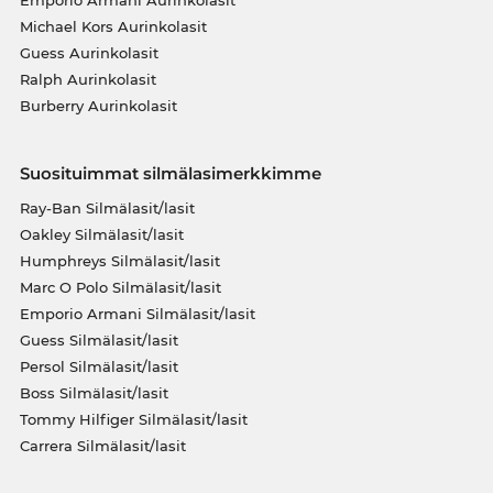
Emporio Armani Aurinkolasit
Michael Kors Aurinkolasit
Guess Aurinkolasit
Ralph Aurinkolasit
Burberry Aurinkolasit
Suosituimmat silmälasimerkkimme
Ray-Ban Silmälasit/lasit
Oakley Silmälasit/lasit
Humphreys Silmälasit/lasit
Marc O Polo Silmälasit/lasit
Emporio Armani Silmälasit/lasit
Guess Silmälasit/lasit
Persol Silmälasit/lasit
Boss Silmälasit/lasit
Tommy Hilfiger Silmälasit/lasit
Carrera Silmälasit/lasit