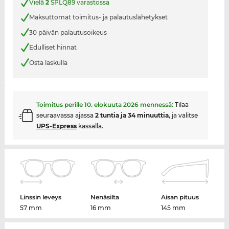
Vielä
2
SPLQ89 varastossa
Maksuttomat toimitus- ja palautuslähetykset
30 päivän palautusoikeus
Edulliset hinnat
Osta laskulla
Toimitus perille
10. elokuuta 2026
mennessä:
Tilaa
seuraavassa ajassa
2 tuntia ja 34 minuuttia
, ja valitse
UPS-Express
kassalla.
Linssin leveys
Nenäsilta
Aisan pituus
57 mm
16 mm
145 mm