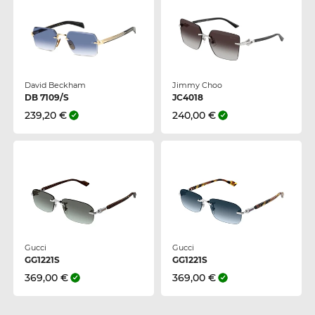
David Beckham
Jimmy Choo
DB 7109/S
JC4018
239,20 €
240,00 €
Gucci
Gucci
GG1221S
GG1221S
369,00 €
369,00 €