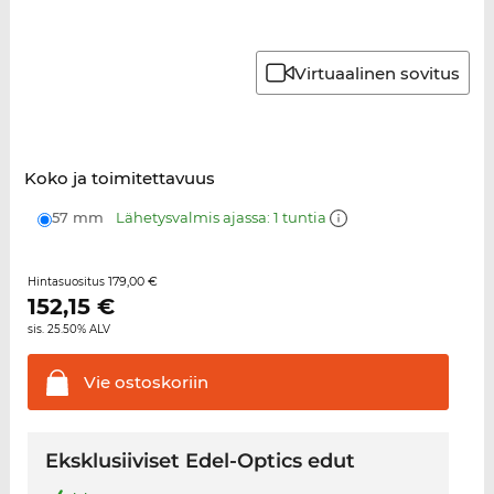
Virtuaalinen sovitus
Koko ja toimitettavuus
57 mm
Lähetysvalmis ajassa: 1 tuntia
179,00 €
Hintasuositus
152,15
€
sis. 25.50% ALV
Vie
ostoskoriin
Eksklusiiviset Edel-Optics edut