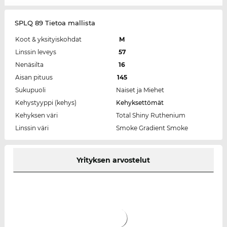
SPLQ 89 Tietoa mallista
Koot & yksityiskohdat
M
Linssin leveys
57
Nenäsilta
16
Aisan pituus
145
Sukupuoli
Naiset ja Miehet
Kehystyyppi (kehys)
Kehyksettömät
Kehyksen väri
Total Shiny Ruthenium
Linssin väri
Smoke Gradient Smoke
Yrityksen arvostelut