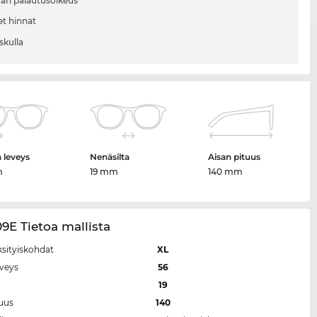
vän palautusoikeus
et hinnat
skulla
n leveys
Nenäsilta
Aisan pituus
m
19 mm
140 mm
9E Tietoa mallista
ksityiskohdat
XL
eveys
56
a
19
tuus
140