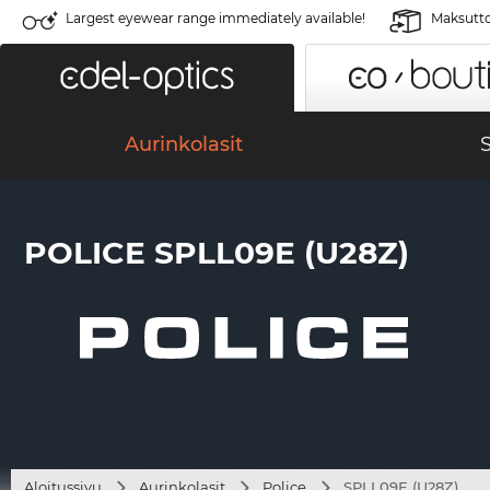
Largest eyewear range immediately available!
Maksutto
Aurinkolasit
S
POLICE SPLL09E (U28Z)
Aloitussivu
Aurinkolasit
Police
SPLL09E (U28Z)