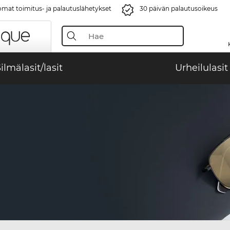
mat toimitus- ja palautuslähetykset
30 päivän palautusoikeus
ilmälasit/lasit
Urheilulasit