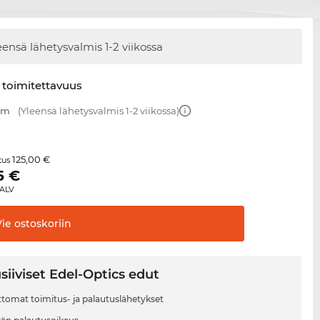
eensä lähetysvalmis
1-2 viikossa
 toimitettavuus
 mm
(Yleensä lähetysvalmis 1-2 viikossa)
125,00 €
itus
5
€
 ALV
Vie
ostoskoriin
siiviset Edel-Optics edut
tomat toimitus- ja palautuslähetykset