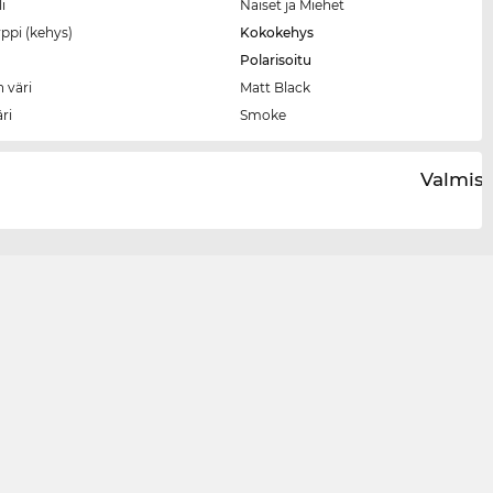
i
Naiset ja Miehet
ppi (kehys)
Kokokehys
Polarisoitu
 väri
Matt Black
äri
Smoke
Valmist