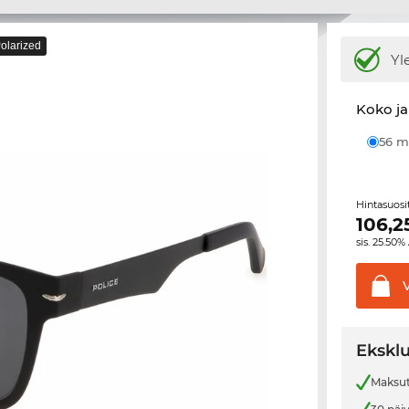
olarized
Yl
Koko ja
56
Hintasuos
106,2
sis. 25.50%
Eksklu
Maksut