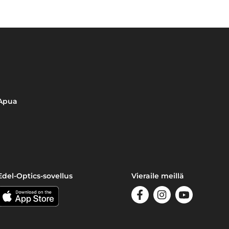
Apua
Edel-Optics-sovellus
Vieraile meillä