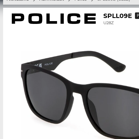
SPLL09E
P
U28Z