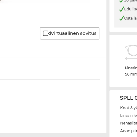
30 päi
Edullis
Osta la
Virtuaalinen sovitus
Linssi
56 m
SPLL 0
Koot & y
Linssin l
Nenäsilt
Aisan pi