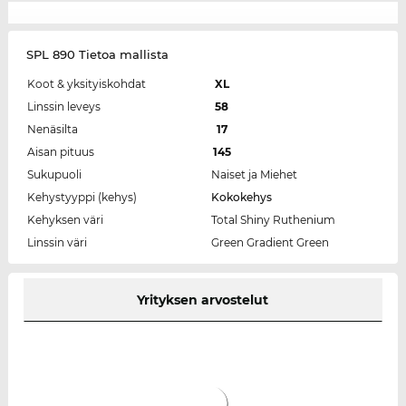
SPL 890 Tietoa mallista
Koot & yksityiskohdat
XL
Linssin leveys
58
Nenäsilta
17
Aisan pituus
145
Sukupuoli
Naiset ja Miehet
Kehystyyppi (kehys)
Kokokehys
Kehyksen väri
Total Shiny Ruthenium
Linssin väri
Green Gradient Green
Yrityksen arvostelut