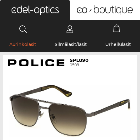
0
Aurinkolasit
Silmälasit/lasit
Urheilulasit
SPL890
0509