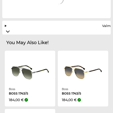
Valmis
You May Also Like!
Boss
Boss
BOSS 1743/S
BOSS 1743/S
184,00 €
184,00 €