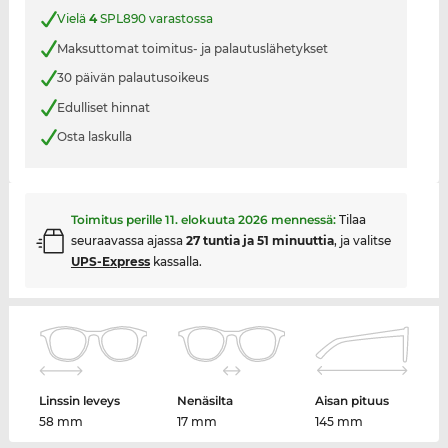
Vielä
4
SPL890 varastossa
Maksuttomat toimitus- ja palautuslähetykset
30 päivän palautusoikeus
Edulliset hinnat
Osta laskulla
Toimitus perille
11. elokuuta 2026
mennessä:
Tilaa
seuraavassa ajassa
27 tuntia ja 51 minuuttia
, ja valitse
UPS-Express
kassalla.
Linssin leveys
Nenäsilta
Aisan pituus
58 mm
17 mm
145 mm