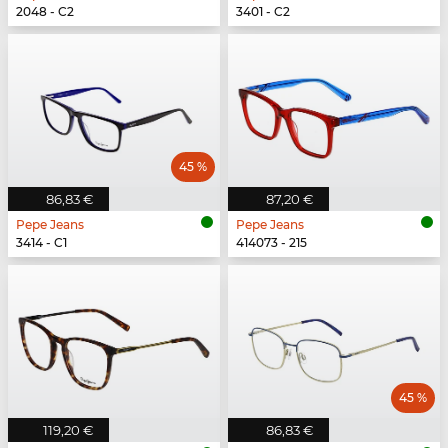
2048 - C2
3401 - C2
45 %
86,83 €
87,20 €
Pepe Jeans
Pepe Jeans
3414 - C1
414073 - 215
45 %
119,20 €
86,83 €