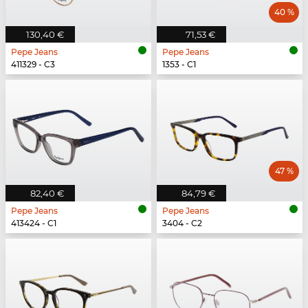
40 %
130,40 €
71,53 €
Pepe Jeans
Pepe Jeans
411329 - C3
1353 - C1
47 %
82,40 €
84,79 €
Pepe Jeans
Pepe Jeans
413424 - C1
3404 - C2