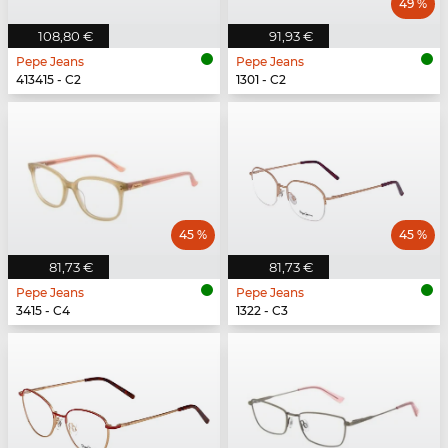
49 %
108,80 €
91,93 €
Pepe Jeans
Pepe Jeans
413415 - C2
1301 - C2
45 %
45 %
81,73 €
81,73 €
Pepe Jeans
Pepe Jeans
3415 - C4
1322 - C3