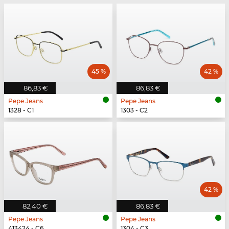
45 %
42 %
86,83 €
86,83 €
Pepe Jeans
Pepe Jeans
1328 - C1
1303 - C2
42 %
82,40 €
86,83 €
Pepe Jeans
Pepe Jeans
413424 - C6
1304 - C3