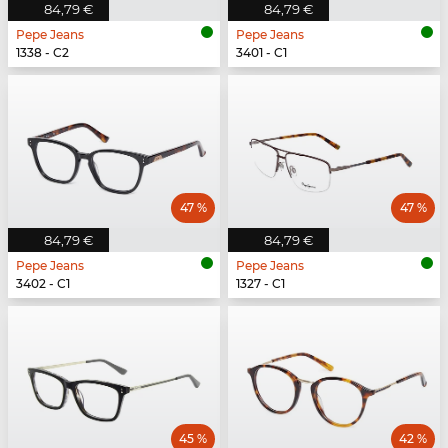
84,79 €
84,79 €
Pepe Jeans
Pepe Jeans
1338 - C2
3401 - C1
47 %
47 %
84,79 €
84,79 €
Pepe Jeans
Pepe Jeans
3402 - C1
1327 - C1
45 %
42 %