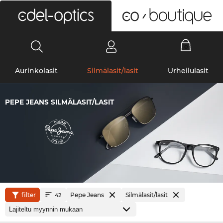
0
Aurinkolasit
Silmälasit/lasit
Urheilulasit
PEPE JEANS SILMÄLASIT/LASIT
filter
Pepe Jeans
Silmälasit/lasit
42