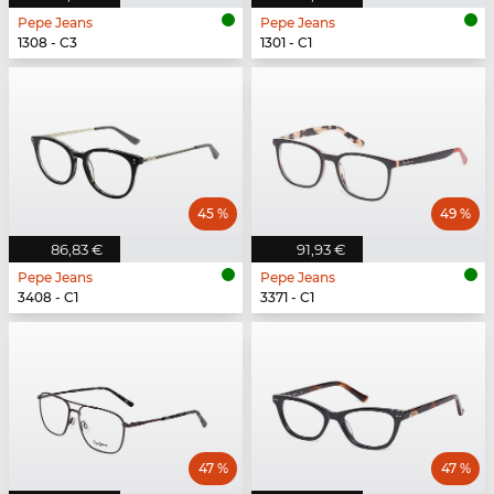
Pepe Jeans
Pepe Jeans
1308 - C3
1301 - C1
45 %
49 %
86,83 €
91,93 €
Pepe Jeans
Pepe Jeans
3408 - C1
3371 - C1
47 %
47 %