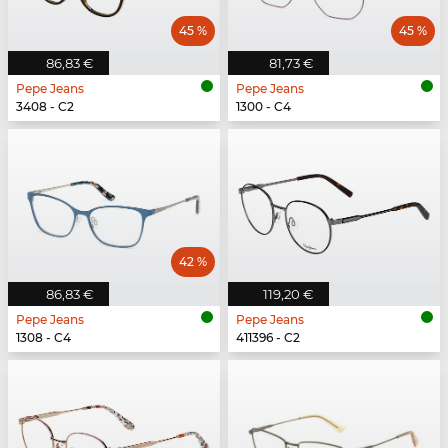
45 %
45 %
86,83 €
81,73 €
Pepe Jeans
Pepe Jeans
3408 - C2
1300 - C4
42 %
86,83 €
119,20 €
Pepe Jeans
Pepe Jeans
1308 - C4
411396 - C2