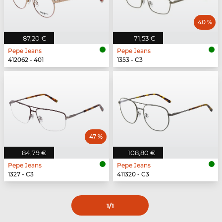
40 %
87,20 €
71,53 €
Pepe Jeans
Pepe Jeans
412062 - 401
1353 - C3
47 %
84,79 €
108,80 €
Pepe Jeans
Pepe Jeans
1327 - C3
411320 - C3
1
/1