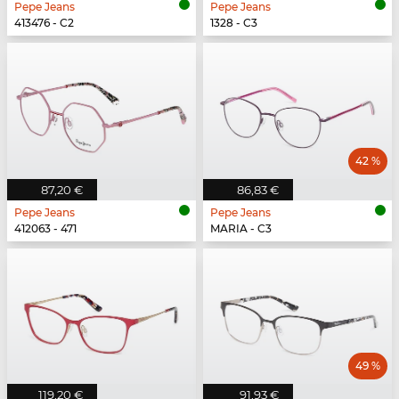
Pepe Jeans
Pepe Jeans
413476 - C2
1328 - C3
42 %
87,20 €
86,83 €
Pepe Jeans
Pepe Jeans
412063 - 471
MARIA - C3
49 %
119,20 €
91,93 €