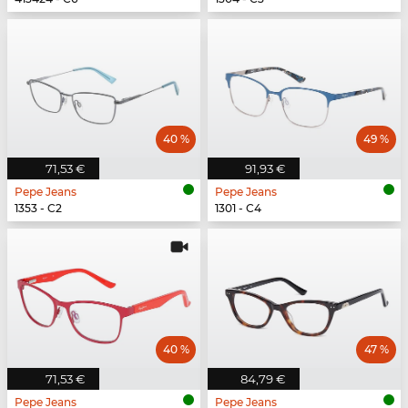
40 %
49 %
71,53 €
91,93 €
Pepe Jeans
Pepe Jeans
1353 - C2
1301 - C4
40 %
47 %
71,53 €
84,79 €
Pepe Jeans
Pepe Jeans