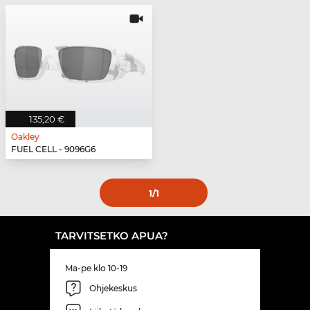
135,20 €
Oakley
FUEL CELL - 9096G6
1
/1
TARVITSETKO APUA?
Ma-pe klo 10-19
Ohjekeskus