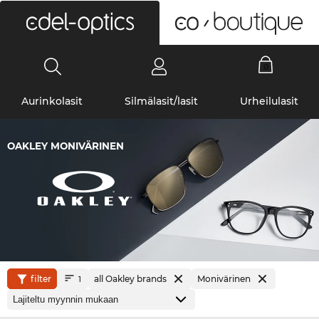
0
Aurinkolasit
Silmälasit/lasit
Urheilulasit
OAKLEY MONIVÄRINEN
filter
all Oakley brands
Monivärinen
1