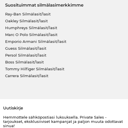
Suosituimmat silmälasimerkkimme
Ray-Ban Silmälasit/lasit
Oakley Silmälasit/lasit
Humphreys Silmälasit/lasit
Marc O Polo Silmälasit/lasit
Emporio Armani Silmälasit/lasit
Guess Silmälasit/lasit
Persol Silmälasit/lasit
Boss Silmälasit/lasit
Tommy Hilfiger Silmälasit/lasit
Carrera Silmälasit/lasit
Uutiskirje
Hemmottele sähköpostiasi luksuksella. Private Sales -
tarjoukset, eksklusiiviset kampanjat ja paljon muuta odottavat
sinua!