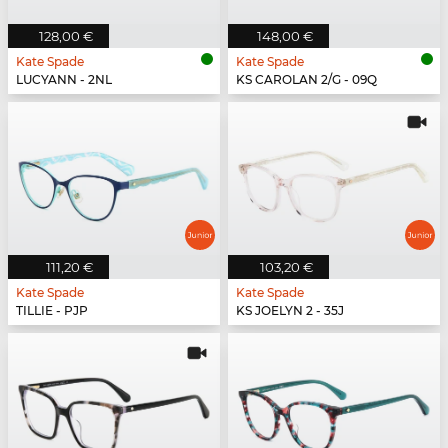
128,00 €
148,00 €
Kate Spade
Kate Spade
LUCYANN - 2NL
KS CAROLAN 2/G - 09Q
111,20 €
103,20 €
Kate Spade
Kate Spade
TILLIE - PJP
KS JOELYN 2 - 35J