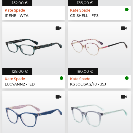
152,00 €
136,00 €
Kate Spade
Kate Spade
IRENE - WTA
CRISHELL - FP3
128,00 €
180,00 €
Kate Spade
Kate Spade
LUCYANN2 - 1ED
KS JOLISA 2/FJ - 35J