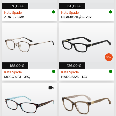
136,00 €
128,00 €
Kate Spade
Kate Spade
ADRIE - BR0
HERMIONE/G - PJP
188,00 €
136,00 €
Kate Spade
Kate Spade
MCCOY/FJ - 09Q
NARCISA/3 - TAY