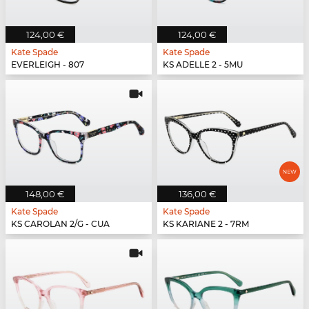
124,00 €
124,00 €
Kate Spade
Kate Spade
EVERLEIGH - 807
KS ADELLE 2 - 5MU
148,00 €
136,00 €
Kate Spade
Kate Spade
KS CAROLAN 2/G - CUA
KS KARIANE 2 - 7RM