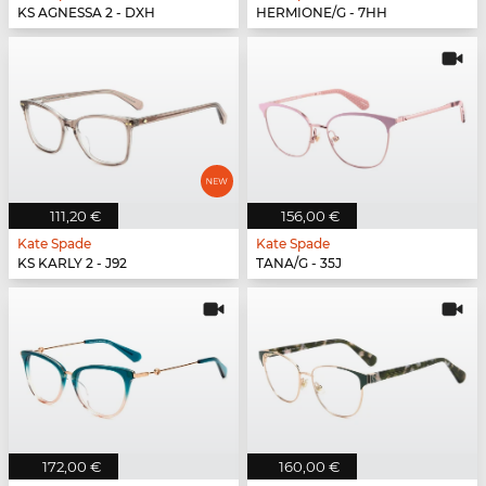
KS AGNESSA 2 - DXH
HERMIONE/G - 7HH
111,20 €
156,00 €
Kate Spade
Kate Spade
KS KARLY 2 - J92
TANA/G - 35J
172,00 €
160,00 €