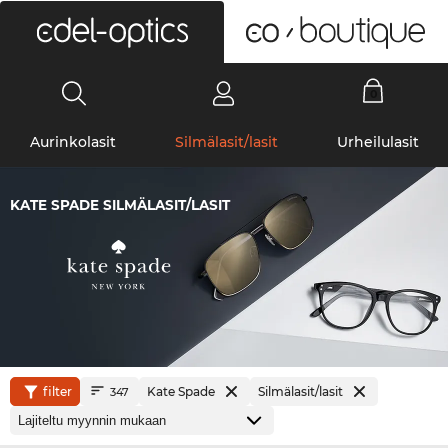
0
Aurinkolasit
Silmälasit/lasit
Urheilulasit
KATE SPADE SILMÄLASIT/LASIT
filter
Kate Spade
Silmälasit/lasit
347