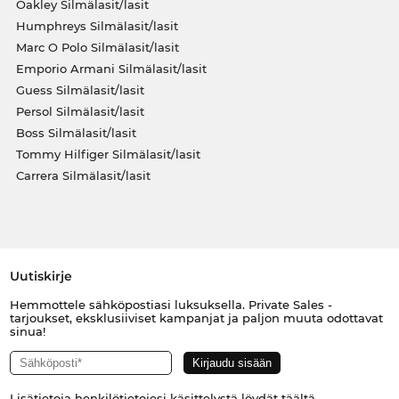
Oakley Silmälasit/lasit
Humphreys Silmälasit/lasit
Marc O Polo Silmälasit/lasit
Emporio Armani Silmälasit/lasit
Guess Silmälasit/lasit
Persol Silmälasit/lasit
Boss Silmälasit/lasit
Tommy Hilfiger Silmälasit/lasit
Carrera Silmälasit/lasit
Uutiskirje
Hemmottele sähköpostiasi luksuksella. Private Sales -
tarjoukset, eksklusiiviset kampanjat ja paljon muuta odottavat
sinua!
Lisätietoja henkilötietojesi käsittelystä löydät
täältä
.