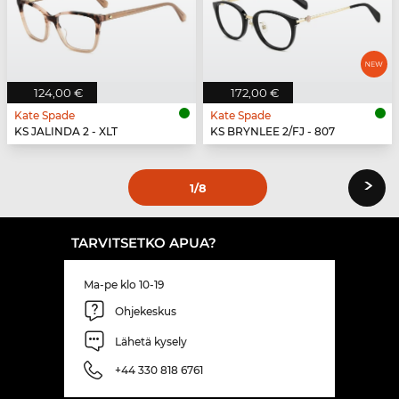
124,00 €
172,00 €
Kate Spade
Kate Spade
KS JALINDA 2 - XLT
KS BRYNLEE 2/FJ - 807
›
1
/8
TARVITSETKO APUA?
Ma-pe klo 10-19
Ohjekeskus
Lähetä kysely
+44 330 818 6761