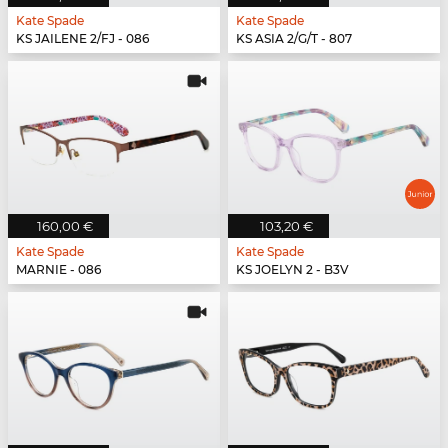
Kate Spade
Kate Spade
KS JAILENE 2/FJ - 086
KS ASIA 2/G/T - 807
160,00 €
103,20 €
Kate Spade
Kate Spade
MARNIE - 086
KS JOELYN 2 - B3V