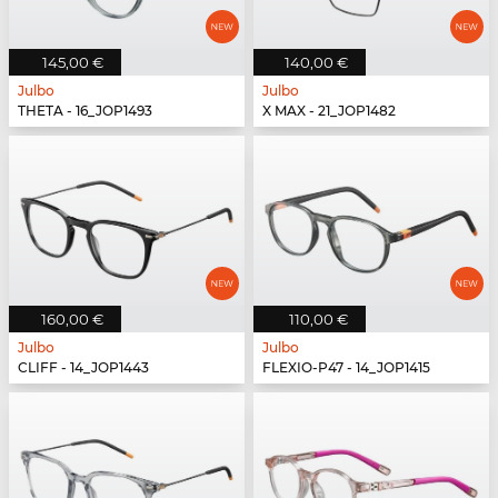
145,00 €
140,00 €
Julbo
Julbo
THETA - 16_JOP1493
X MAX - 21_JOP1482
160,00 €
110,00 €
Julbo
Julbo
CLIFF - 14_JOP1443
FLEXIO-P47 - 14_JOP1415