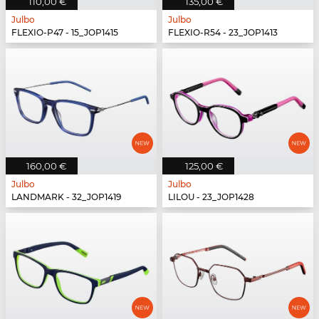
110,00 €
135,00 €
Julbo
Julbo
FLEXIO-P47 - 15_JOP1415
FLEXIO-R54 - 23_JOP1413
160,00 €
125,00 €
Julbo
Julbo
LANDMARK - 32_JOP1419
LILOU - 23_JOP1428