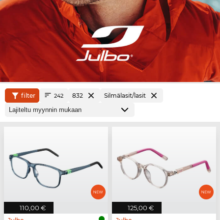
filter
832
Silmälasit/lasit
242
110,00 €
125,00 €