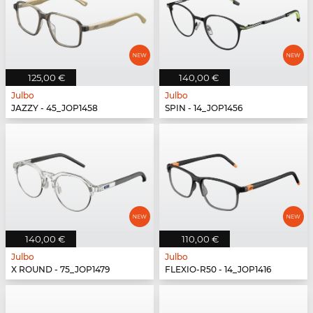
125,00 €
140,00 €
Julbo
Julbo
JAZZY - 45_JOP1458
SPIN - 14_JOP1456
140,00 €
110,00 €
Julbo
Julbo
X ROUND - 75_JOP1479
FLEXIO-R50 - 14_JOP1416