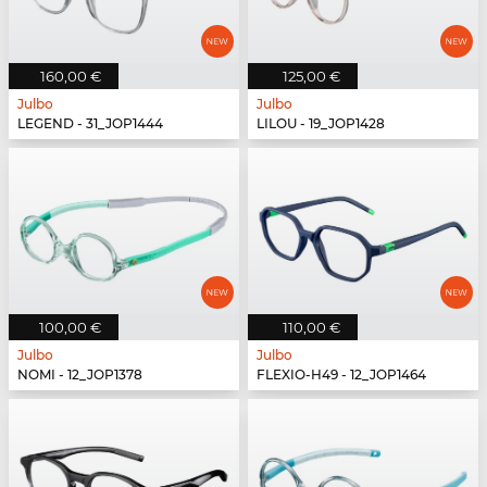
160,00 €
125,00 €
Julbo
Julbo
LEGEND - 31_JOP1444
LILOU - 19_JOP1428
100,00 €
110,00 €
Julbo
Julbo
NOMI - 12_JOP1378
FLEXIO-H49 - 12_JOP1464