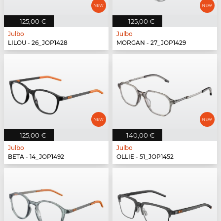
125,00 €
125,00 €
Julbo
Julbo
LILOU - 26_JOP1428
MORGAN - 27_JOP1429
125,00 €
140,00 €
Julbo
Julbo
BETA - 14_JOP1492
OLLIE - 51_JOP1452