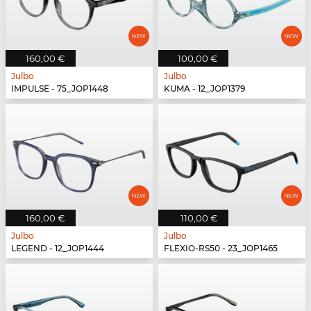
160,00 €
100,00 €
Julbo
Julbo
IMPULSE - 75_JOP1448
KUMA - 12_JOP1379
160,00 €
110,00 €
Julbo
Julbo
LEGEND - 12_JOP1444
FLEXIO-RS50 - 23_JOP1465