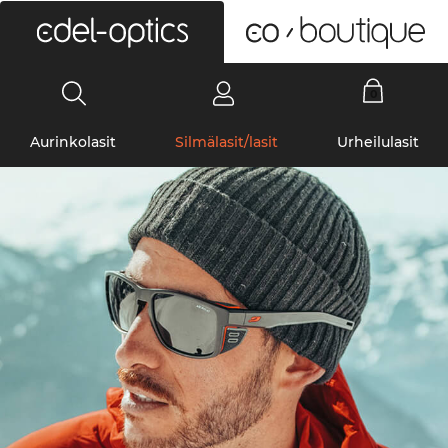
0
Aurinkolasit
Silmälasit/lasit
Urheilulasit