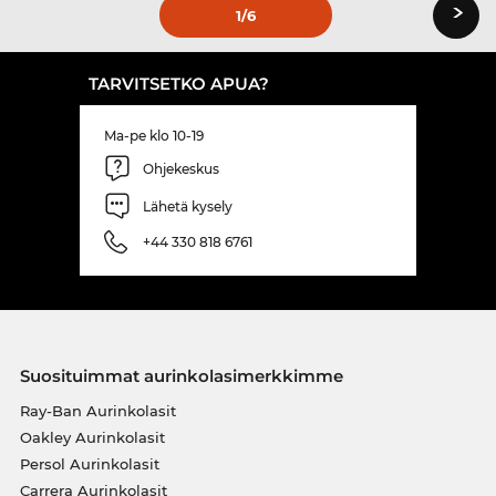
›
1
/6
TARVITSETKO APUA?
Ma-pe klo 10-19
Ohjekeskus
Lähetä kysely
+44 330 818 6761
Suosituimmat aurinkolasimerkkimme
Ray-Ban Aurinkolasit
Oakley Aurinkolasit
Persol Aurinkolasit
Carrera Aurinkolasit