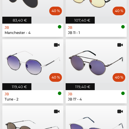
40 %
40 %
83,40 €
107,40 €
JB
JB
Manchester - 4
JB 11 - 1
40 %
40 %
119,40 €
119,40 €
JB
JB
Tune - 2
JB 17 - 4