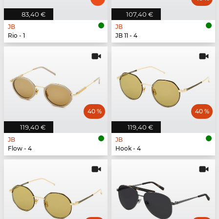
83,40 €
107,40 €
JB
JB
Rio - 1
JB 11 - 4
40 %
40 %
119,40 €
119,40 €
JB
JB
Flow - 4
Hook - 4