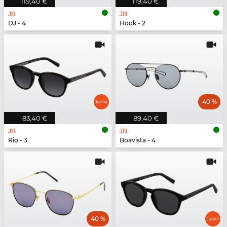
119,40 €
119,40 €
JB
JB
DJ - 4
Hook - 2
40 %
83,40 €
89,40 €
JB
JB
Rio - 3
Boavista - 4
40 %