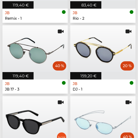
119,40 €
83,40 €
JB
JB
Remix - 1
Rio - 2
40 %
20 %
119,40 €
159,20 €
JB
JB
JB 17 - 3
DJ - 1
40 %