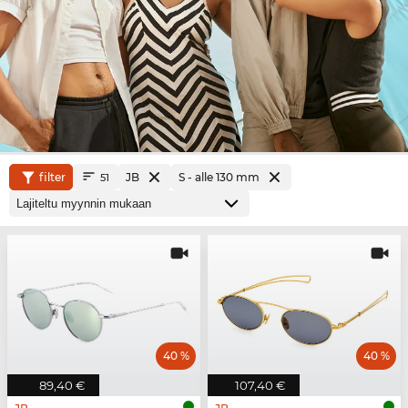
filter
JB
S - alle 130 mm
51
40 %
40 %
89,40 €
107,40 €