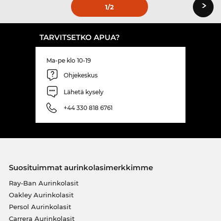
›
1
/2
TARVITSETKO APUA?
Ma-pe klo 10-19
Ohjekeskus
Lähetä kysely
+44 330 818 6761
Suosituimmat aurinkolasimerkkimme
Ray-Ban Aurinkolasit
Oakley Aurinkolasit
Persol Aurinkolasit
Carrera Aurinkolasit