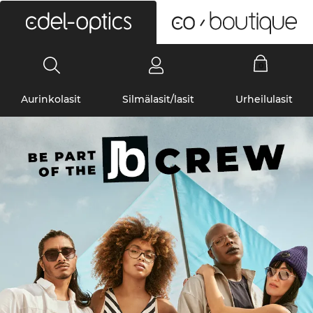
0
Aurinkolasit
Silmälasit/lasit
Urheilulasit