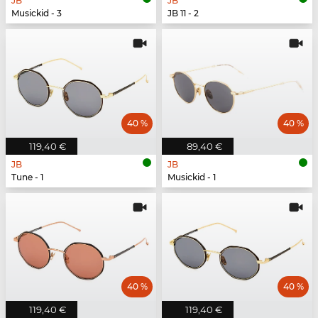
JB
JB
Musickid - 3
JB 11 - 2
40 %
40 %
119,40 €
89,40 €
JB
JB
Tune - 1
Musickid - 1
40 %
40 %
119,40 €
119,40 €