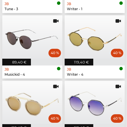
JB
JB
Tune - 3
Writer - 1
40 %
40 %
89,40 €
119,40 €
JB
JB
Musickid - 4
Writer - 4
40 %
40 %