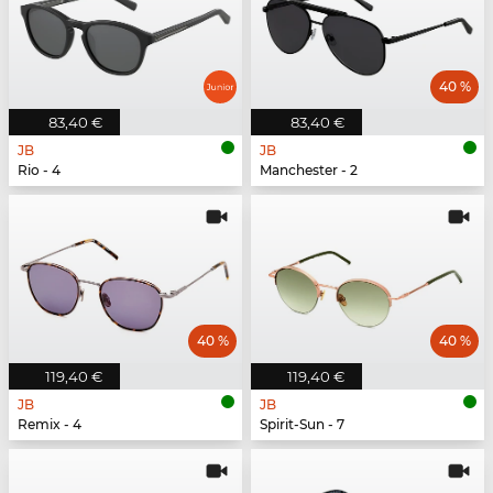
40 %
83,40 €
83,40 €
JB
JB
Rio - 4
Manchester - 2
40 %
40 %
119,40 €
119,40 €
JB
JB
Remix - 4
Spirit-Sun - 7