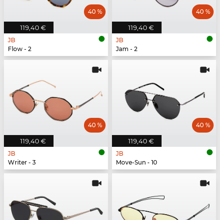
40 %
40 %
119,40 €
119,40 €
JB
JB
Flow - 2
Jam - 2
40 %
40 %
119,40 €
119,40 €
JB
JB
Writer - 3
Move-Sun - 10