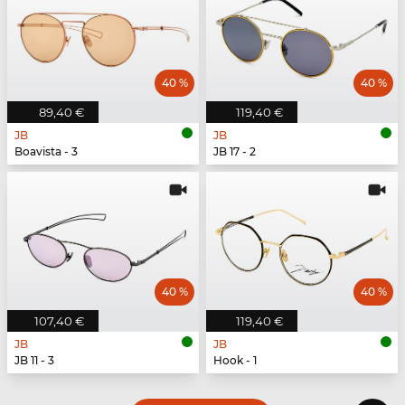
40 %
40 %
89,40 €
119,40 €
JB
JB
Boavista - 3
JB 17 - 2
40 %
40 %
107,40 €
119,40 €
JB
JB
JB 11 - 3
Hook - 1