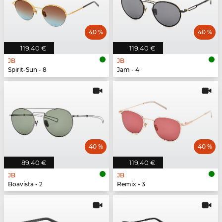
40 %
40 %
119,40 €
119,40 €
JB
JB
Spirit-Sun - 8
Jam - 4
40 %
40 %
89,40 €
119,40 €
JB
JB
Boavista - 2
Remix - 3