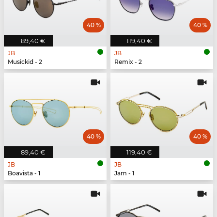
40 %
40 %
89,40 €
119,40 €
JB
JB
Musickid - 2
Remix - 2
40 %
40 %
89,40 €
119,40 €
JB
JB
Boavista - 1
Jam - 1