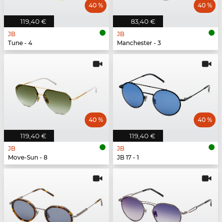
40 %
40 %
119,40 €
83,40 €
JB
JB
Tune - 4
Manchester - 3
40 %
40 %
119,40 €
119,40 €
JB
JB
Move-Sun - 8
JB 17 - 1