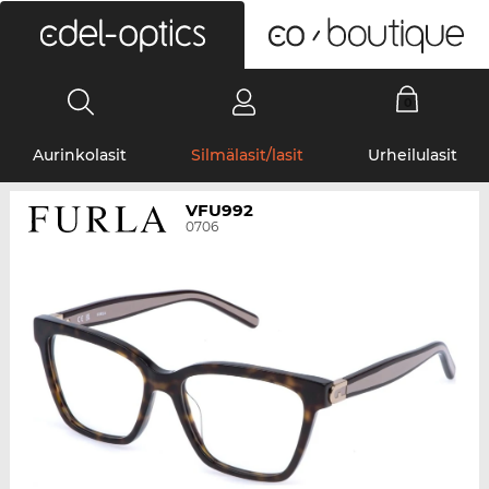
0
Aurinkolasit
Silmälasit/lasit
Urheilulasit
VFU992
0706