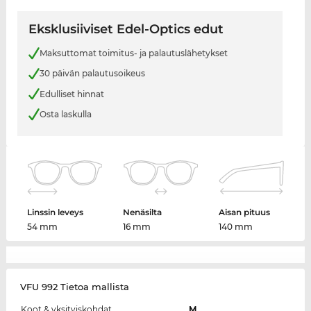
Eksklusiiviset Edel-Optics edut
Maksuttomat toimitus- ja palautuslähetykset
30 päivän palautusoikeus
Edulliset hinnat
Osta laskulla
Linssin leveys
Nenäsilta
Aisan pituus
54 mm
16 mm
140 mm
VFU 992 Tietoa mallista
Koot & yksityiskohdat
M