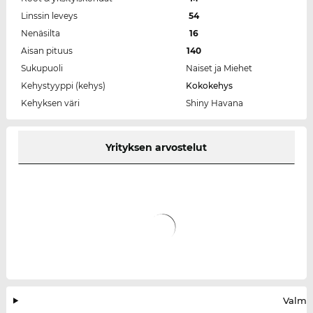
Linssin leveys
54
Nenäsilta
16
Aisan pituus
140
Sukupuoli
Naiset ja Miehet
Kehystyyppi (kehys)
Kokokehys
Kehyksen väri
Shiny Havana
Yrityksen arvostelut
Valmis