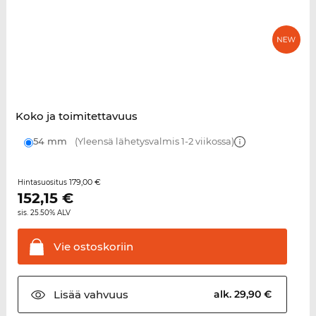
Koko ja toimitettavuus
54 mm
(Yleensä lähetysvalmis 1-2 viikossa)
179,00 €
Hintasuositus
152,15
€
sis. 25.50% ALV
Vie
ostoskoriin
Lisää
vahvuus
alk. 29,90 €