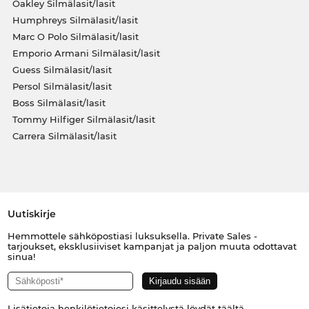
Oakley Silmälasit/lasit
Humphreys Silmälasit/lasit
Marc O Polo Silmälasit/lasit
Emporio Armani Silmälasit/lasit
Guess Silmälasit/lasit
Persol Silmälasit/lasit
Boss Silmälasit/lasit
Tommy Hilfiger Silmälasit/lasit
Carrera Silmälasit/lasit
Uutiskirje
Hemmottele sähköpostiasi luksuksella. Private Sales -
tarjoukset, eksklusiiviset kampanjat ja paljon muuta odottavat
sinua!
Lisätietoja henkilötietojesi käsittelystä löydät
täältä
.