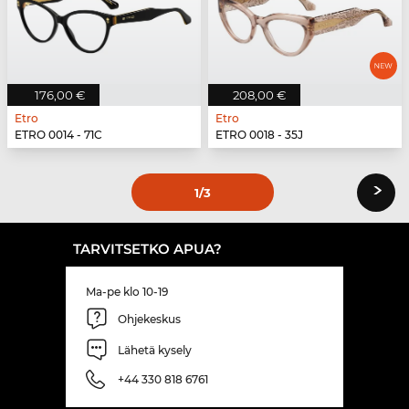
176,00 €
208,00 €
Etro
Etro
ETRO 0014 - 71C
ETRO 0018 - 35J
›
1
/3
TARVITSETKO APUA?
Ma-pe klo 10-19
Ohjekeskus
Lähetä kysely
+44 330 818 6761