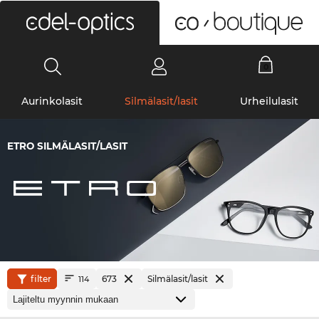
0
Aurinkolasit
Silmälasit/lasit
Urheilulasit
ETRO SILMÄLASIT/LASIT
filter
673
Silmälasit/lasit
114