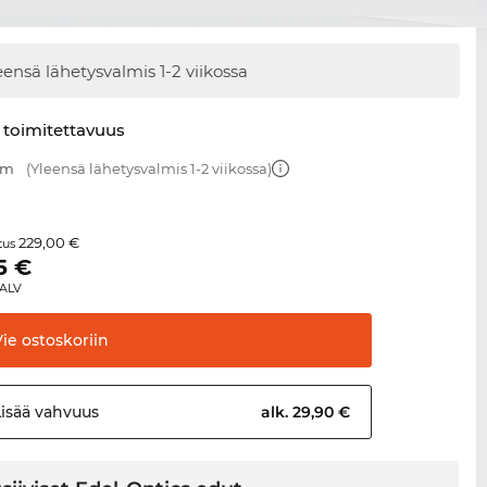
eensä lähetysvalmis
1-2 viikossa
 toimitettavuus
mm
(Yleensä lähetysvalmis 1-2 viikossa)
229,00 €
itus
5
€
 ALV
Vie
ostoskoriin
Lisää
vahvuus
alk. 29,90 €