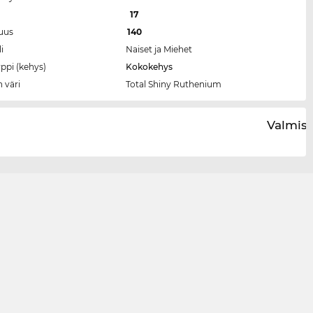
a
17
tuus
140
i
Naiset ja Miehet
ppi (kehys)
Kokokehys
 väri
Total Shiny Ruthenium
Valmist