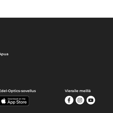
Apua
Edel-Optics-sovellus
Vieraile meillä