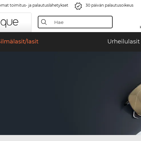
mat toimitus- ja palautuslähetykset
30 päivän palautusoikeus
ilmälasit/lasit
Urheilulasit