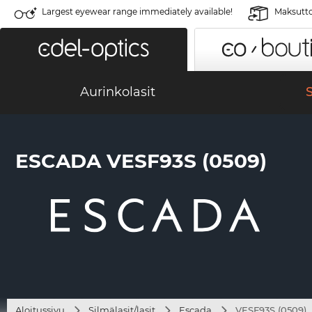
Largest eyewear range immediately available!
Maksutto
Aurinkolasit
S
ESCADA VESF93S (0509)
Aloitussivu
Silmälasit/lasit
Escada
VESF93S (0509)