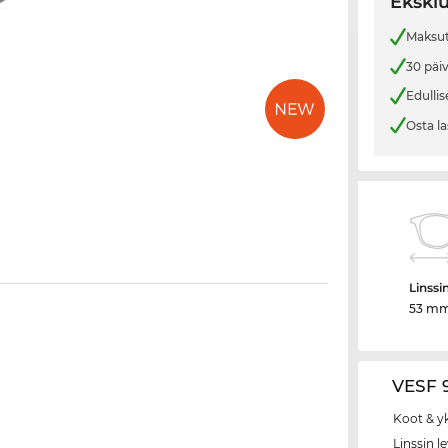
Eksklu
Maksut
30 päi
Edullis
Osta la
Linssi
53 m
VESF 9
Koot & y
Linssin l