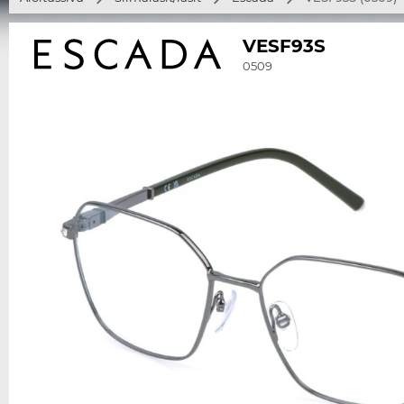
VESF93S
0509