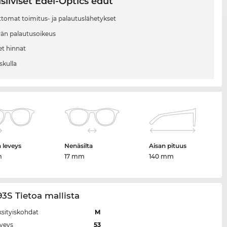
siiviset Edel-Optics edut
tomat toimitus- ja palautuslähetykset
vän palautusoikeus
et hinnat
skulla
n leveys
Nenäsilta
Aisan pituus
m
17 mm
140 mm
3S Tietoa mallista
ksityiskohdat
M
eveys
53