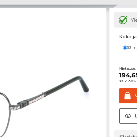
Yl
Koko ja
53 
Hintasuos
194,6
sis. 25.50%