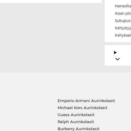
Nenäsilt
Aisan pi
Sukupuol
Kehystyy
Kehyksen
Emporio Armani Aurinkolasit
Michael Kors Aurinkolasit
Guess Aurinkolasit
Ralph Aurinkolasit
Burberry Aurinkolasit