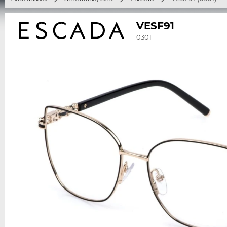
VESF91
0301