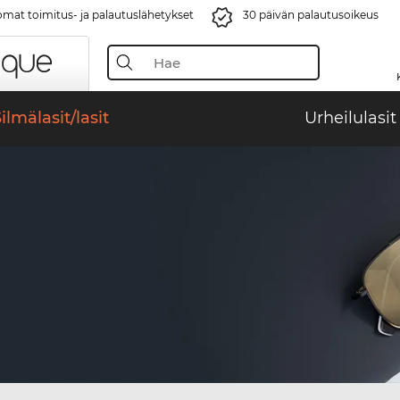
mat toimitus- ja palautuslähetykset
30 päivän palautusoikeus
ilmälasit/lasit
Urheilulasit