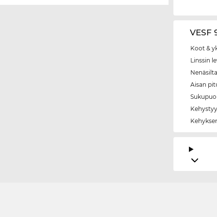
VESF 9
Koot & y
Linssin l
Nenäsilt
Aisan pi
Sukupuol
Kehystyy
Kehyksen