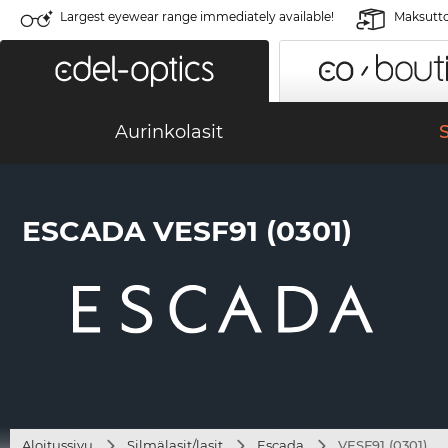
Largest eyewear range immediately available!
Maksutto
Aurinkolasit
S
ESCADA VESF91 (0301)
Aloitussivu
Silmälasit/lasit
Escada
VESF91 (0301)