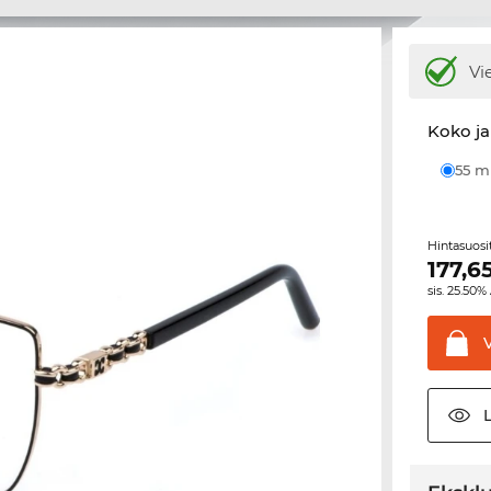
Vi
Koko ja
55 
Hintasuos
177,6
sis. 25.50%