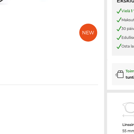
Eksklu
Vielä
1
Maksut
30 päi
Edullis
Osta la
Toim
tunt
Linssi
55 m