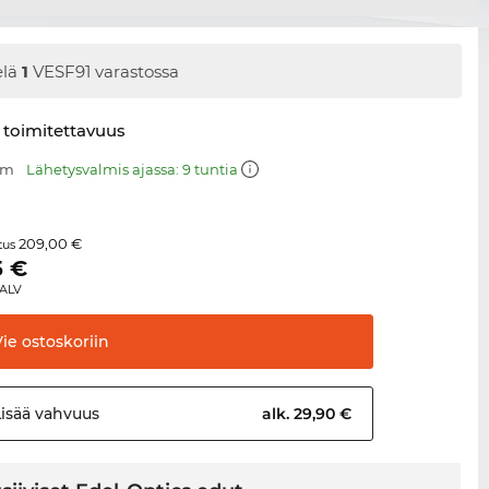
elä
1
VESF91 varastossa
 toimitettavuus
mm
Lähetysvalmis ajassa: 9 tuntia
209,00 €
itus
5
€
 ALV
Vie
ostoskoriin
Lisää
vahvuus
alk. 29,90 €