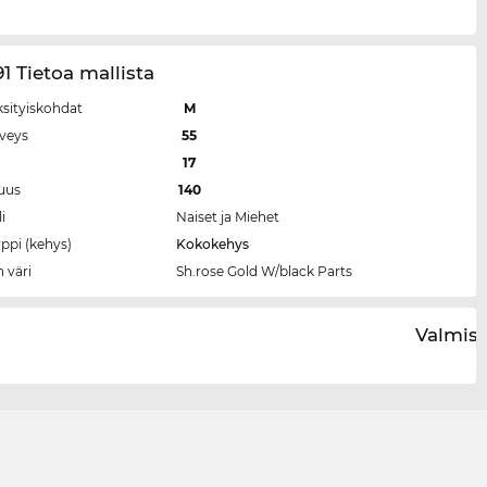
1 Tietoa mallista
ksityiskohdat
M
eveys
55
a
17
tuus
140
i
Naiset ja Miehet
ppi (kehys)
Kokokehys
 väri
Sh.rose Gold W/black Parts
Valmist