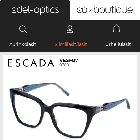
0
Aurinkolasit
Silmälasit/lasit
Urheilulasit
VESF87
0700