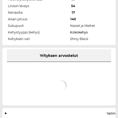
Linssin leveys
54
Nenäsilta
17
Aisan pituus
140
Sukupuoli
Naiset ja Miehet
Kehystyyppi (kehys)
Kokokehys
Kehyksen väri
Shiny Black
Yrityksen arvostelut
Valmis