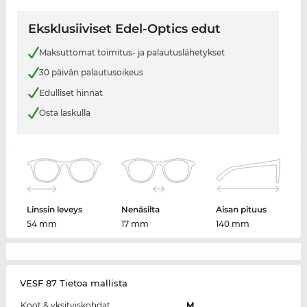
Eksklusiiviset Edel-Optics edut
Maksuttomat toimitus- ja palautuslähetykset
30 päivän palautusoikeus
Edulliset hinnat
Osta laskulla
Linssin leveys
Nenäsilta
Aisan pituus
54 mm
17 mm
140 mm
VESF 87 Tietoa mallista
Koot & yksityiskohdat
M