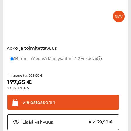
Koko ja toimitettavuus
54 mm
(Yleensä lähetysvalmis 1-2 viikossa)
209,00 €
Hintasuositus
177,65
€
sis. 25.50% ALV
Vie
ostoskoriin
Lisää
vahvuus
alk. 29,90 €