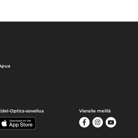
Apua
Edel-Optics-sovellus
Vieraile meillä