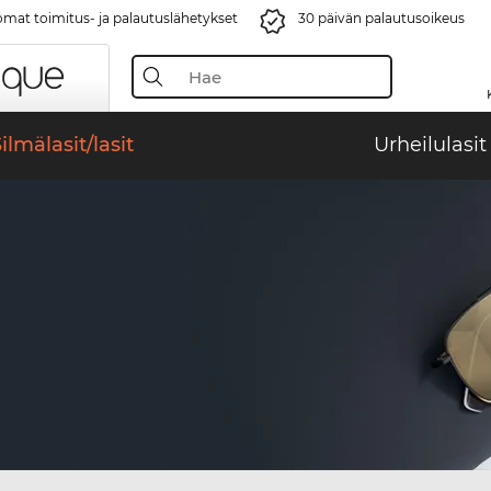
mat toimitus- ja palautuslähetykset
30 päivän palautusoikeus
ilmälasit/lasit
Urheilulasit