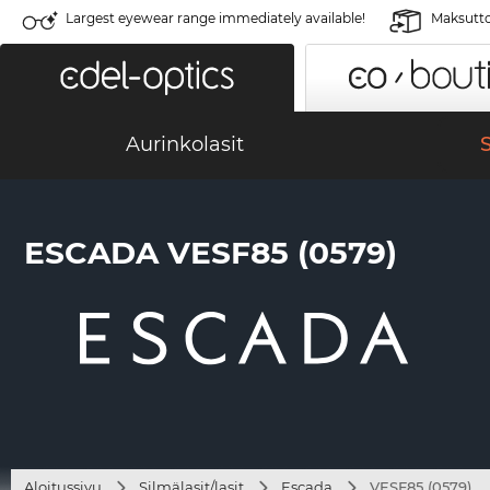
Largest eyewear range immediately available!
Maksutto
Aurinkolasit
S
ESCADA VESF85 (0579)
Aloitussivu
Silmälasit/lasit
Escada
VESF85 (0579)