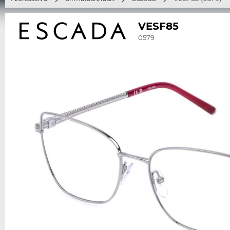
VESF85
0579