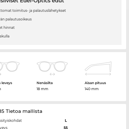
siiviset Edel-Optics edut
tomat toimitus- ja palautuslähetykset
vän palautusoikeus
et hinnat
skulla
n leveys
Nenäsilta
Aisan pituus
m
18 mm
140 mm
5 Tietoa mallista
ksityiskohdat
L
eveys
55