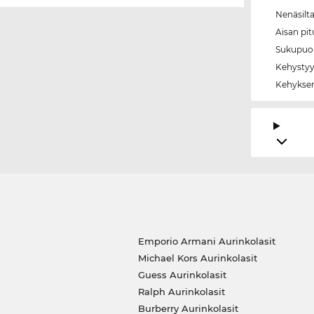
Nenäsilt
Aisan pi
Sukupuol
Kehystyy
Kehyksen
Emporio Armani Aurinkolasit
Michael Kors Aurinkolasit
Guess Aurinkolasit
Ralph Aurinkolasit
Burberry Aurinkolasit