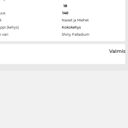
a
18
tuus
140
i
Naiset ja Miehet
ppi (kehys)
Kokokehys
 väri
Shiny Palladium
Valmist