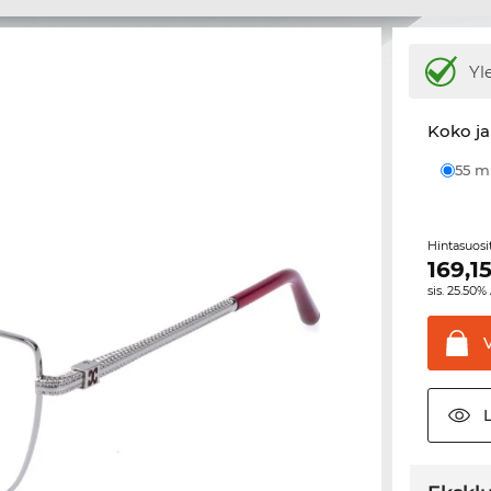
Yl
Koko ja
55 
Hintasuos
169,1
sis. 25.50%