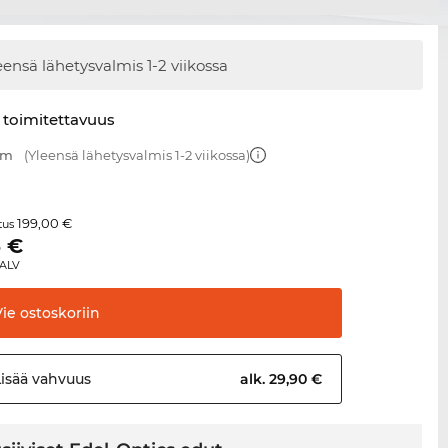
eensä lähetysvalmis
1-2 viikossa
 toimitettavuus
mm
(Yleensä lähetysvalmis 1-2 viikossa)
199,00 €
itus
5
€
 ALV
Vie
ostoskoriin
Lisää
vahvuus
alk. 29,90 €