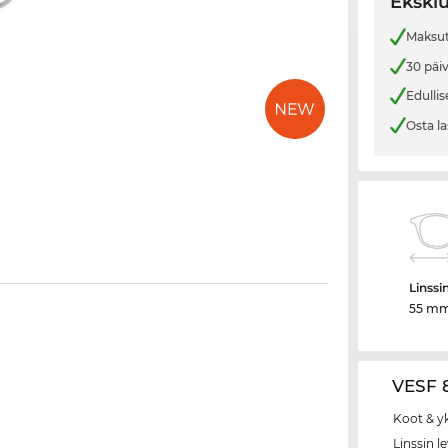
Eksklu
Maksut
30 päi
Edullis
Osta la
Linssi
55 m
VESF 8
Koot & y
Linssin l