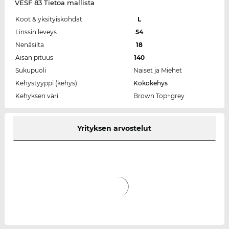
VESF 83 Tietoa mallista
Koot & yksityiskohdat
L
Linssin leveys
54
Nenäsilta
18
Aisan pituus
140
Sukupuoli
Naiset ja Miehet
Kehystyyppi (kehys)
Kokokehys
Kehyksen väri
Brown Top+grey
Yrityksen arvostelut