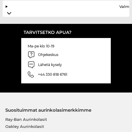
Valmis
TARVITSETKO APUA?
Ma-pe klo 10-19
Ohjekeskus
Lähetä kysely
+44 330 818 6761
Suosituimmat aurinkolasimerkkimme
Ray-Ban Aurinkolasit
Oakley Aurinkolasit