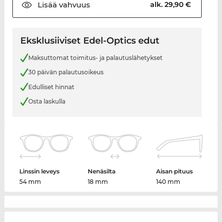
Lisää
vahvuus
alk. 29,90 €
Eksklusiiviset Edel-Optics edut
Maksuttomat toimitus- ja palautuslähetykset
30 päivän palautusoikeus
Edulliset hinnat
Osta laskulla
Linssin leveys
Nenäsilta
Aisan pituus
54 mm
18 mm
140 mm