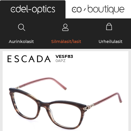
0
Aurinkolasit
Silmälasit/lasit
Urheilulasit
VESF83
0APZ