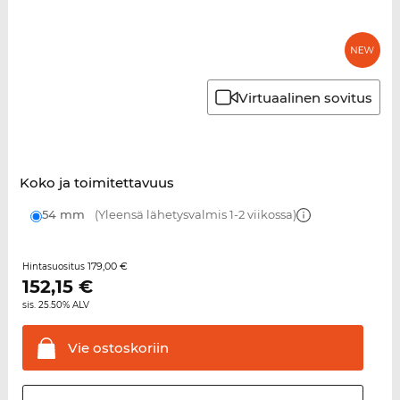
Virtuaalinen sovitus
Koko ja toimitettavuus
54 mm
(Yleensä lähetysvalmis 1-2 viikossa)
179,00 €
Hintasuositus
152,15
€
sis. 25.50% ALV
Vie
ostoskoriin