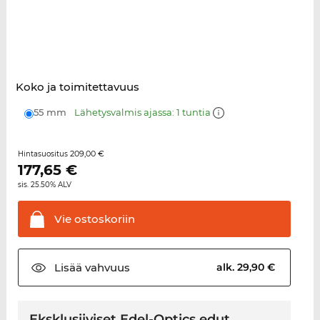
Koko ja toimitettavuus
55 mm
Lähetysvalmis ajassa: 1 tuntia
209,00 €
Hintasuositus
177,65
€
sis. 25.50% ALV
Vie
ostoskoriin
Lisää
vahvuus
alk. 29,90 €
Eksklusiiviset Edel-Optics edut