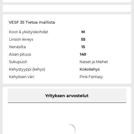
VESF 35 Tietoa mallista
Koot & yksityiskohdat
M
Linssin leveys
55
Nenäsilta
15
Aisan pituus
140
Sukupuoli
Naiset ja Miehet
Kehystyyppi (kehys)
Kokokehys
Kehyksen väri
Pink Fantasy
Yrityksen arvostelut