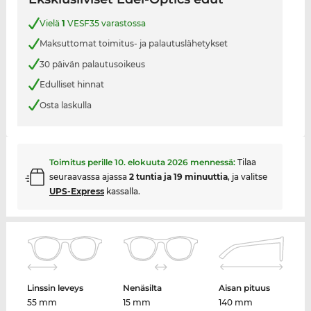
Vielä
1
VESF35 varastossa
Maksuttomat toimitus- ja palautuslähetykset
30 päivän palautusoikeus
Edulliset hinnat
Osta laskulla
Toimitus perille
10. elokuuta 2026
mennessä:
Tilaa
seuraavassa ajassa
2 tuntia ja 19 minuuttia
, ja valitse
UPS-Express
kassalla.
Linssin leveys
Nenäsilta
Aisan pituus
55 mm
15 mm
140 mm