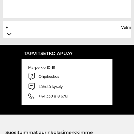
Valmis
TARVITSETKO APUA?
Ma-pe klo 10-19
Ohjekeskus
Lähetä kysely
+44 330 818 6761
Suosituimmat aurinkolasimerkkimme