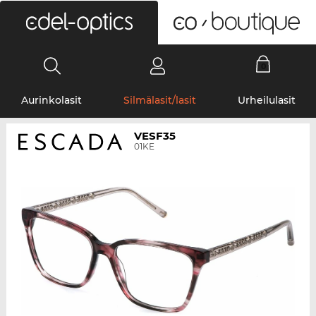
0
Aurinkolasit
Silmälasit/lasit
Urheilulasit
VESF35
01KE