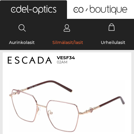
0
Aurinkolasit
Silmälasit/lasit
Urheilulasit
VESF34
02AM