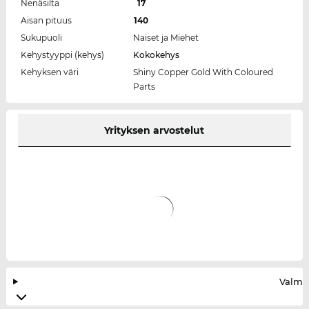
Nenäsilta
17
Aisan pituus
140
Sukupuoli
Naiset ja Miehet
Kehystyyppi (kehys)
Kokokehys
Kehyksen väri
Shiny Copper Gold With Coloured
Parts
Yrityksen arvostelut
Valmis