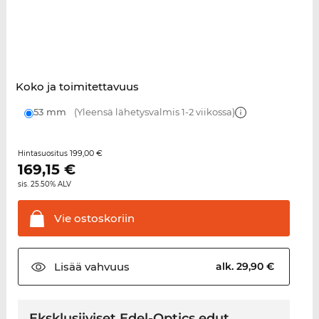
Koko ja toimitettavuus
53 mm
(Yleensä lähetysvalmis 1-2 viikossa)
199,00 €
Hintasuositus
169,15
€
sis. 25.50% ALV
Vie
ostoskoriin
Lisää
vahvuus
alk. 29,90 €
Eksklusiiviset Edel-Optics edut