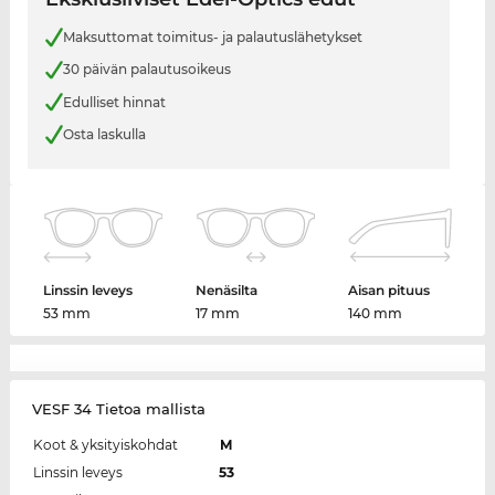
Maksuttomat toimitus- ja palautuslähetykset
30 päivän palautusoikeus
Edulliset hinnat
Osta laskulla
Linssin leveys
Nenäsilta
Aisan pituus
53 mm
17 mm
140 mm
VESF 34 Tietoa mallista
Koot & yksityiskohdat
M
Linssin leveys
53