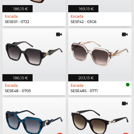
186,15 €
169,15 €
Escada
Escada
SESE01 - 0722
SESF42 - 03G6
186,15 €
203,15 €
Escada
Escada
SESE48 - 0705
SESE48S - 07T1