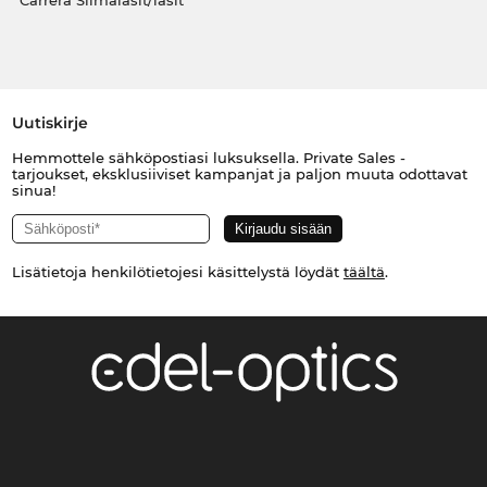
Carrera Silmälasit/lasit
Uutiskirje
Hemmottele sähköpostiasi luksuksella. Private Sales -
tarjoukset, eksklusiiviset kampanjat ja paljon muuta odottavat
sinua!
Lisätietoja henkilötietojesi käsittelystä löydät
täältä
.