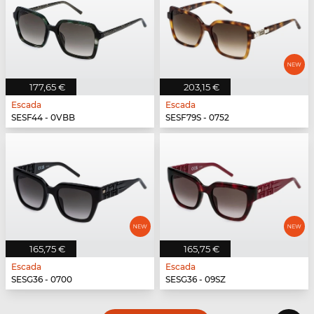
177,65 €
203,15 €
Escada
Escada
SESF44 - 0VBB
SESF79S - 0752
165,75 €
165,75 €
Escada
Escada
SESG36 - 0700
SESG36 - 09SZ