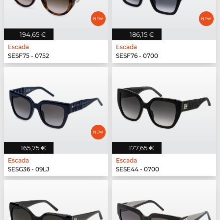
194,65 €
186,15 €
Escada
Escada
SESF75 - 0752
SESF76 - 0700
165,75 €
177,65 €
Escada
Escada
SESG36 - 09LJ
SESE44 - 0700