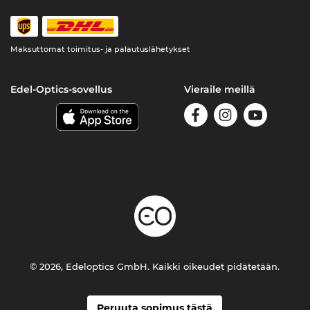
Maksuttomat toimitus- ja palautuslähetykset
Edel-Optics-sovellus
Vieraile meillä
© 2026, Edeloptics GmbH. Kaikki oikeudet pidätetään.
Peruuta sopimus tästä