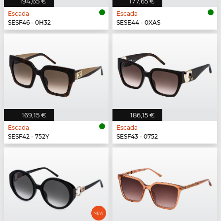
194,65 €
177,65 €
Escada
Escada
SESF46 - 0H32
SESE44 - 0XAS
169,15 €
186,15 €
Escada
Escada
SESF42 - 752Y
SESF43 - 0752