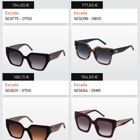
194,65 €
177,65 €
Escada
Escada
SESF75 - 0700
SESD96 - 0805
186,15 €
194,65 €
Escada
Escada
SESE01 - 0700
SESE64 - 0M61