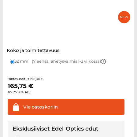
Koko ja toimitettavuus
52 mm
(Yleensä lähetysvalmis 1-2 viikossa)
195,00 €
Hintasuositus
165,75
€
sis. 25.50% ALV
Vie
ostoskoriin
Eksklusiiviset Edel-Optics edut