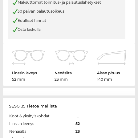
Maksuttomat toimitus- ja palautuslähetykset
30 päivän palautusoikeus
Edulliset hinnat
Osta laskulla
Linssin leveys
Nenäsilta
Aisan pituus
52 mm
23 mm
140 mm
SESG 35 Tietoa mallista
Koot & yksityiskohdat
L
Linssin leveys
52
Nenäsilta
23