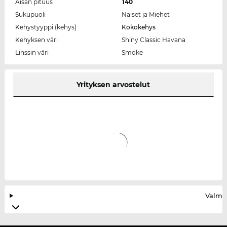
Aisan pituus
140
Sukupuoli
Naiset ja Miehet
Kehystyyppi (kehys)
Kokokehys
Kehyksen väri
Shiny Classic Havana
Linssin väri
Smoke
Yrityksen arvostelut
Valmis