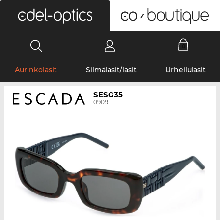
0
Aurinkolasit
Silmälasit/lasit
Urheilulasit
SESG35
0909