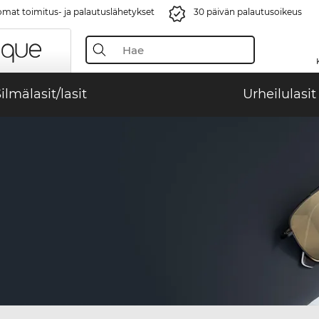
mat toimitus- ja palautuslähetykset
30 päivän palautusoikeus
ilmälasit/lasit
Urheilulasit