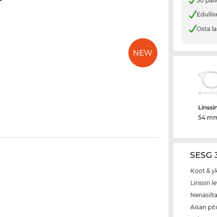
30 päi
Edullis
Osta la
Linssi
54 m
SESG 3
Koot & y
Linssin l
Nenäsilt
Aisan pi