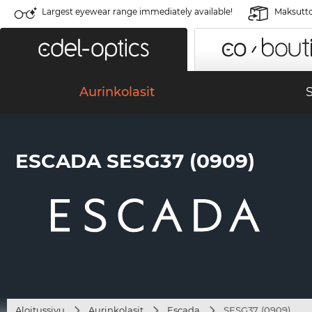
Largest eyewear range immediately available!
Maksutto
Aurinkolasit
S
ESCADA SESG37 (0909)
Aloitussivu
Aurinkolasit
Escada
SESG37 (0909)