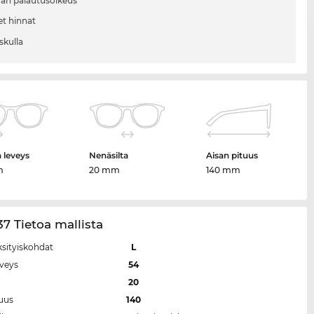
vän palautusoikeus
et hinnat
skulla
n leveys
Nenäsilta
Aisan pituus
m
20 mm
140 mm
7 Tietoa mallista
ksityiskohdat
L
eveys
54
a
20
tuus
140