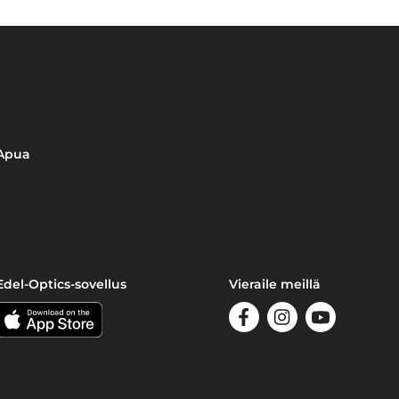
Apua
Edel-Optics-sovellus
Vieraile meillä