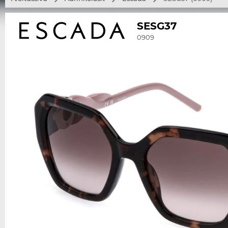
SESG37
0909