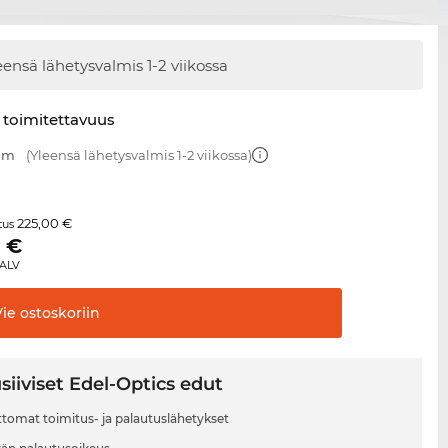
eensä lähetysvalmis
1-2 viikossa
 toimitettavuus
 mm
(Yleensä lähetysvalmis 1-2 viikossa)
225,00 €
itus
5
€
 ALV
Vie
ostoskoriin
siiviset Edel-Optics edut
tomat toimitus- ja palautuslähetykset