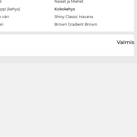
i
Naiset ja Miehet
ppi (kehys)
Kokokehys
 väri
Shiny Classic Havana
äri
Brown Gradient Brown
Valmist