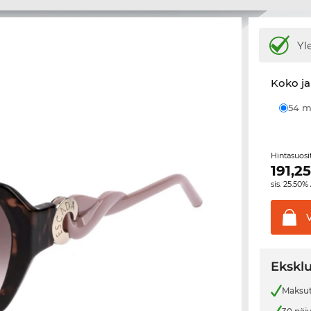
Yl
Koko ja
54
Hintasuos
191,2
sis. 25.50%
Eksklu
Maksut