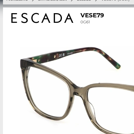
VESE79
0G61