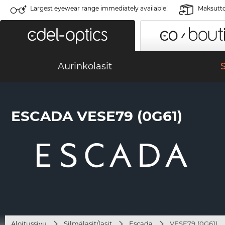
Largest eyewear range immediately available!
Maksutto
Aurinkolasit
S
ESCADA VESE79 (0G61)
Aloitussivu
Silmälasit/lasit
Escada
VESE79 (0G61)