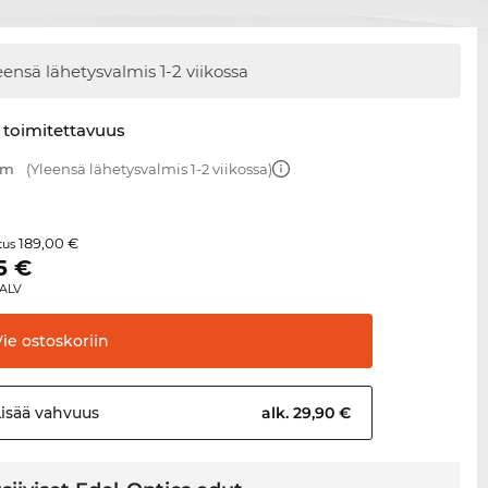
eensä lähetysvalmis
1-2 viikossa
 toimitettavuus
mm
(Yleensä lähetysvalmis 1-2 viikossa)
189,00 €
itus
5
€
 ALV
Vie
ostoskoriin
Lisää
vahvuus
alk. 29,90 €