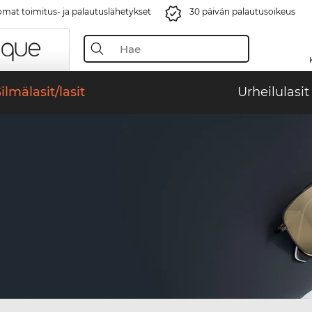
mat toimitus- ja palautuslähetykset
30 päivän palautusoikeus
ilmälasit/lasit
Urheilulasit