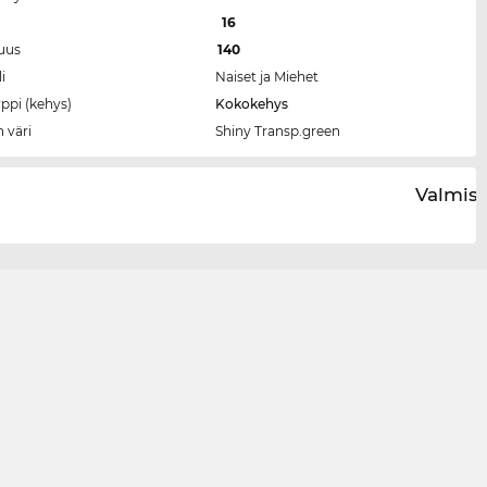
a
16
tuus
140
i
Naiset ja Miehet
ppi (kehys)
Kokokehys
 väri
Shiny Transp.green
Valmist