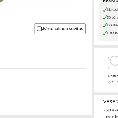
Eksklu
Maksut
30 päi
Edullis
Virtuaalinen sovitus
Osta la
Linssi
55 m
VESE 7
Koot & y
Linssin l