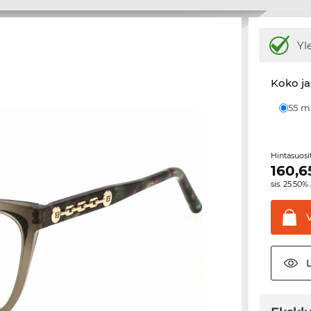
Yl
Koko ja
55 
Hintasuos
160,6
sis. 25.50%