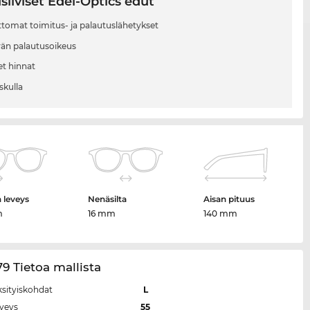
siiviset Edel-Optics edut
tomat toimitus- ja palautuslähetykset
vän palautusoikeus
et hinnat
skulla
n leveys
Nenäsilta
Aisan pituus
m
16 mm
140 mm
9 Tietoa mallista
ksityiskohdat
L
eveys
55