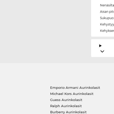
Nenäsilt
Aisan pi
Sukupuol
Kehystyy
Kehyksen
Emporio Armani Aurinkolasit
Michael Kors Aurinkolasit
Guess Aurinkolasit
Ralph Aurinkolasit
Burberry Aurinkolasit