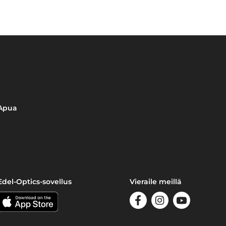
Apua
Edel-Optics-sovellus
Vieraile meillä