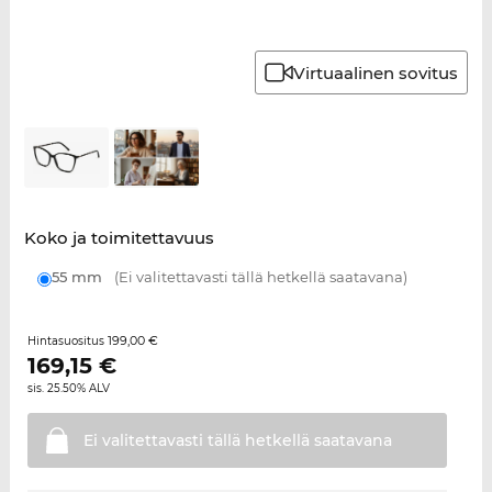
Virtuaalinen sovitus
Koko ja toimitettavuus
55 mm
(Ei valitettavasti tällä hetkellä saatavana)
199,00 €
Hintasuositus
169,15
€
sis. 25.50% ALV
Ei valitettavasti tällä hetkellä
saatavana