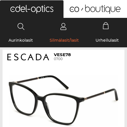
0
Aurinkolasit
Silmälasit/lasit
Urheilulasit
VESE78
0700