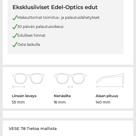
Eksklusiiviset Edel-Optics edut
Maksuttomat toimitus- ja palautuslähetykset
30 päivän palautusoikeus
Edulliset hinnat
Osta laskulla
Linssin leveys
Nenäsilta
Aisan pituus
55 mm
16 mm
140 mm
VESE 78 Tietoa mallista