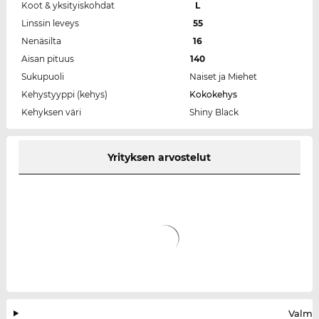
Koot & yksityiskohdat
L
Linssin leveys
55
Nenäsilta
16
Aisan pituus
140
Sukupuoli
Naiset ja Miehet
Kehystyyppi (kehys)
Kokokehys
Kehyksen väri
Shiny Black
Yrityksen arvostelut
Valmis