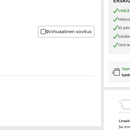
Eksklu
Vielä
2
Maksut
30 päi
Virtuaalinen sovitus
Edullis
Osta la
Toim
tunt
Linssi
54 m