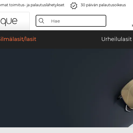
mat toimitus- ja palautuslähetykset
30 päivän palautusoikeus
ilmälasit/lasit
Urheilulasit