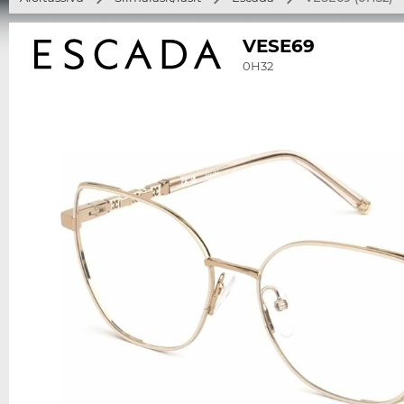
VESE69
0H32