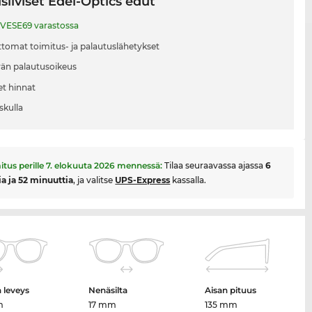
siiviset Edel-Optics edut
VESE69 varastossa
tomat toimitus- ja palautuslähetykset
vän palautusoikeus
et hinnat
skulla
itus perille
7. elokuuta 2026
mennessä:
Tilaa seuraavassa ajassa
6
ia ja 52 minuuttia
, ja valitse
UPS-Express
kassalla.
n leveys
Nenäsilta
Aisan pituus
m
17 mm
135 mm