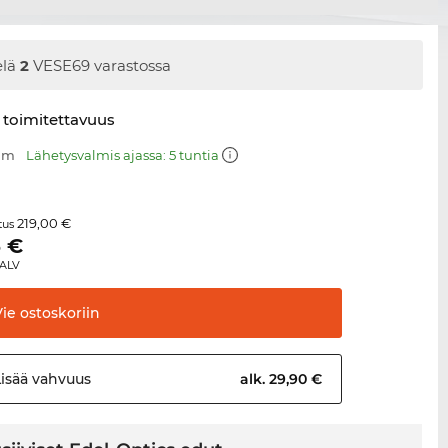
elä
2
VESE69 varastossa
 toimitettavuus
 mm
Lähetysvalmis ajassa: 5 tuntia
219,00 €
itus
5
€
 ALV
Vie
ostoskoriin
Lisää
vahvuus
alk. 29,90 €