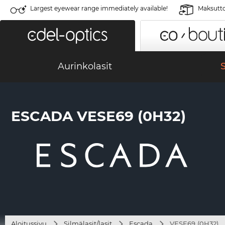
Largest eyewear range immediately available!
Maksutto
Aurinkolasit
S
ESCADA VESE69 (0H32)
Aloitussivu
Silmälasit/lasit
Escada
VESE69 (0H32)