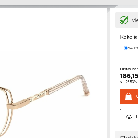
Vi
Koko ja
54
Hintasuos
186,1
sis. 25.50%