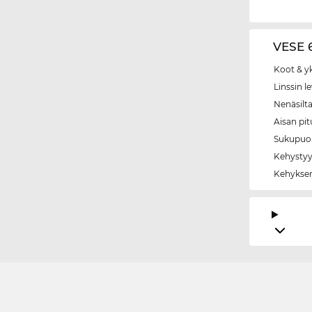
VESE 6
Koot & y
Linssin l
Nenäsilt
Aisan pi
Sukupuol
Kehystyy
Kehyksen