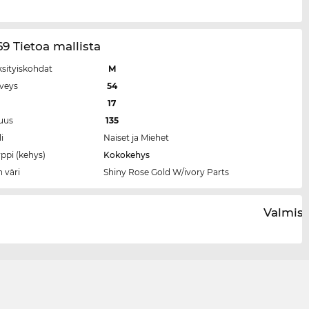
9 Tietoa mallista
ksityiskohdat
M
eveys
54
a
17
tuus
135
i
Naiset ja Miehet
ppi (kehys)
Kokokehys
 väri
Shiny Rose Gold W/ivory Parts
Valmist