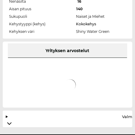
Nenäsilta
16
Aisan pituus
140
Sukupuoli
Naiset ja Miehet
Kehystyyppi (kehys)
Kokokehys
Kehyksen väri
Shiny Water Green
Yrityksen arvostelut
Valmis