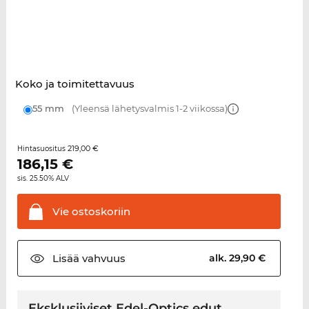
Koko ja toimitettavuus
55 mm
(Yleensä lähetysvalmis 1-2 viikossa)
219,00 €
Hintasuositus
186,15
€
sis. 25.50% ALV
Vie
ostoskoriin
Lisää
vahvuus
alk. 29,90 €
Eksklusiiviset Edel-Optics edut