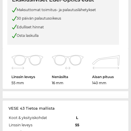
Maksuttomat toimitus- ja palautuslähetykset
30 päivän palautusoikeus
Edulliset hinnat
Osta laskulla
Linssin leveys
Nenäsilta
Aisan pituus
55 mm
16 mm
140 mm
VESE 43 Tietoa mallista
Koot & yksityiskohdat
L
Linssin leveys
55