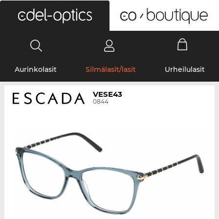
0
Aurinkolasit
Silmälasit/lasit
Urheilulasit
VESE43
0844