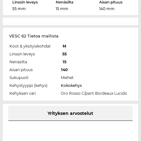
Linssin leveys
Nenäsilta
Aisan pituus
55 mm
15 mm
140 mm
VESC 62 Tietoa mallista
Koot & yksityiskohdat
M
Linssin leveys
55
Nenäsilta
15
Aisan pituus
140
Sukupuoli
Miehet
Kehystyyppi (kehys)
Kokokehys
Kehyksen väri
Oro Rosso C/parti Bordeaux Lucido
Yrityksen arvostelut