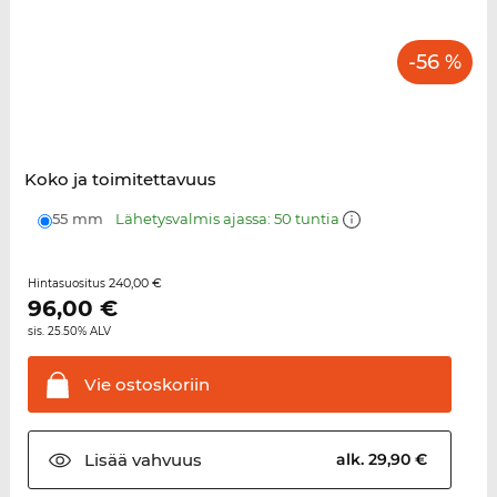
-56 %
Koko ja toimitettavuus
55 mm
Lähetysvalmis ajassa: 50 tuntia
240,00 €
Hintasuositus
96,00
€
sis. 25.50% ALV
Vie
ostoskoriin
Lisää
vahvuus
alk. 29,90 €