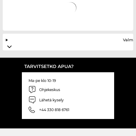
Valmis
TARVITSETKO APUA?
Ma-pe klo 10-19
Ohjekeskus
Lähetä kysely
+44 330 818 6761