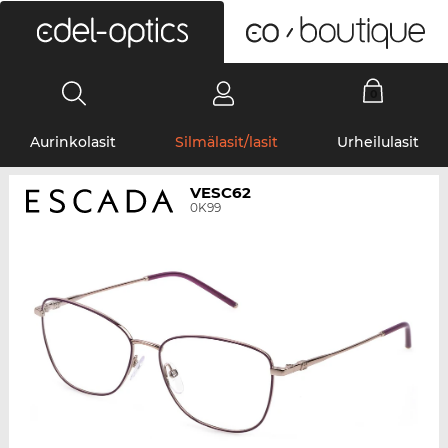
0
Aurinkolasit
Silmälasit/lasit
Urheilulasit
VESC62
0K99