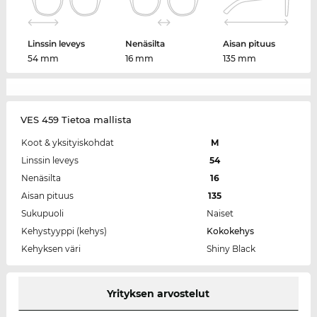
Linssin leveys
Nenäsilta
Aisan pituus
54 mm
16 mm
135 mm
VES 459 Tietoa mallista
Koot & yksityiskohdat
M
Linssin leveys
54
Nenäsilta
16
Aisan pituus
135
Sukupuoli
Naiset
Kehystyyppi (kehys)
Kokokehys
Kehyksen väri
Shiny Black
Yrityksen arvostelut