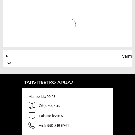
Valmis
TARVITSETKO APUA?
Ma-pe klo 10-19
Ohjekeskus
Lähetä kysely
+44 330 818 6761