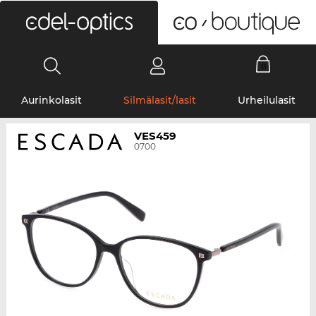
0
Aurinkolasit
Silmälasit/lasit
Urheilulasit
VES459
0700