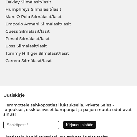
Oakley Silmälasit/lasit
Humphreys Silmälasit/lasit
Marc O Polo Silmälasit/lasit
Emporio Armani Silmälasit/lasit
Guess Silmälasit/lasit
Persol Silmälasit/lasit
Boss Silmälasit/lasit
Tommy Hilfiger Silmälasit/lasit
Carrera Silmälasit/lasit
Uutiskirje
Hemmottele sähköpostiasi luksuksella. Private Sales -
tarjoukset, eksklusiiviset kampanjat ja paljon muuta odottavat
sinua!
Lisätietoja henkilötietojesi käsittelystä löydät
täältä
.