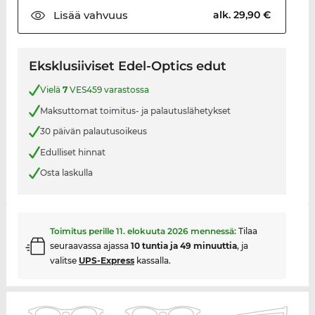
Lisää
vahvuus
alk. 29,90 €
Eksklusiiviset Edel-Optics edut
Vielä
7
VES459 varastossa
Maksuttomat toimitus- ja palautuslähetykset
30 päivän palautusoikeus
Edulliset hinnat
Osta laskulla
Toimitus perille
11. elokuuta 2026
mennessä:
Tilaa
seuraavassa ajassa
10 tuntia ja 49 minuuttia
, ja
valitse
UPS-Express
kassalla.