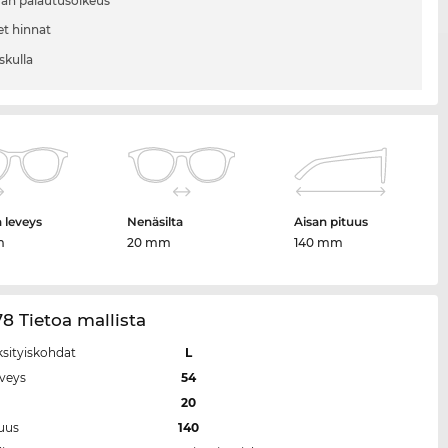
vän palautusoikeus
et hinnat
skulla
n leveys
Nenäsilta
Aisan pituus
m
20 mm
140 mm
8 Tietoa mallista
ksityiskohdat
L
eveys
54
a
20
tuus
140