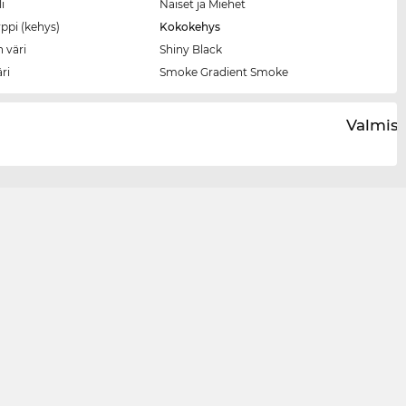
i
Naiset ja Miehet
ppi (kehys)
Kokokehys
 väri
Shiny Black
äri
Smoke Gradient Smoke
Valmist