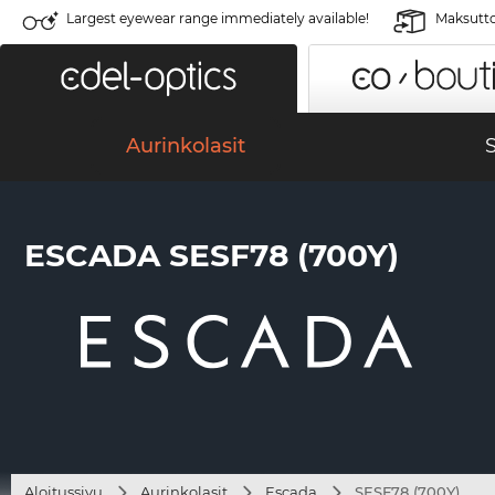
Largest eyewear range immediately available!
Maksutto
Aurinkolasit
S
ESCADA SESF78 (700Y)
Aloitussivu
Aurinkolasit
Escada
SESF78 (700Y)