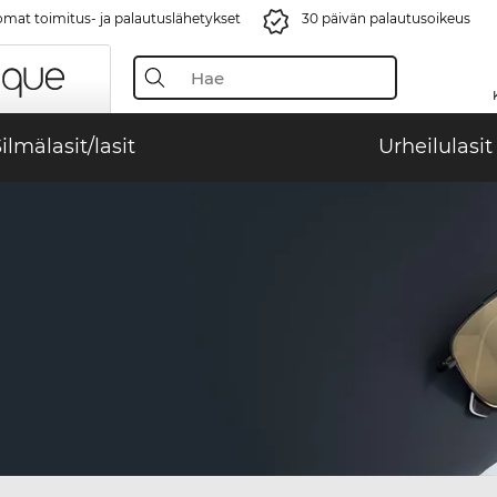
mat toimitus- ja palautuslähetykset
30 päivän palautusoikeus
ilmälasit/lasit
Urheilulasit