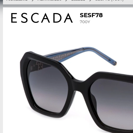
SESF78
700Y