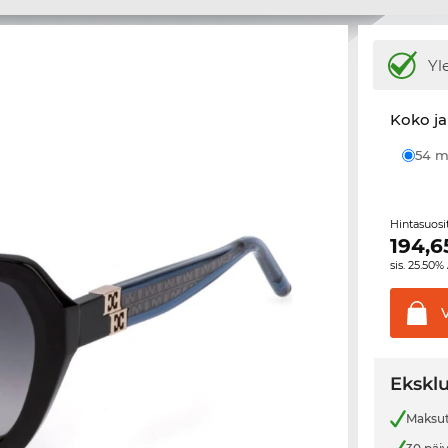
Yl
Koko ja
54
Hintasuos
194,6
sis. 25.50%
Eksklu
Maksut