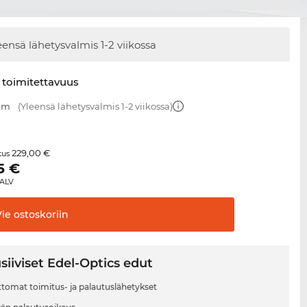
eensä lähetysvalmis
1-2 viikossa
 toimitettavuus
 mm
(Yleensä lähetysvalmis 1-2 viikossa)
229,00 €
itus
5
€
 ALV
Vie
ostoskoriin
siiviset Edel-Optics edut
tomat toimitus- ja palautuslähetykset