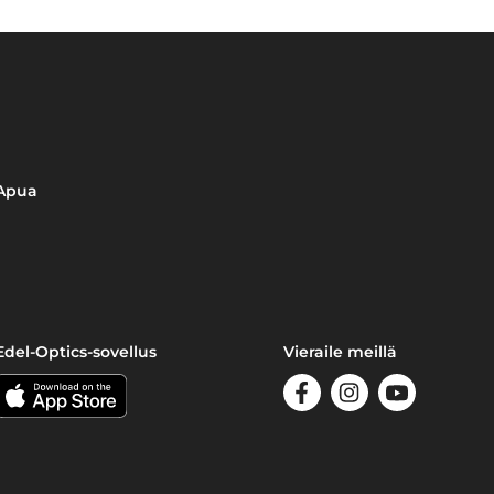
Apua
Edel-Optics-sovellus
Vieraile meillä