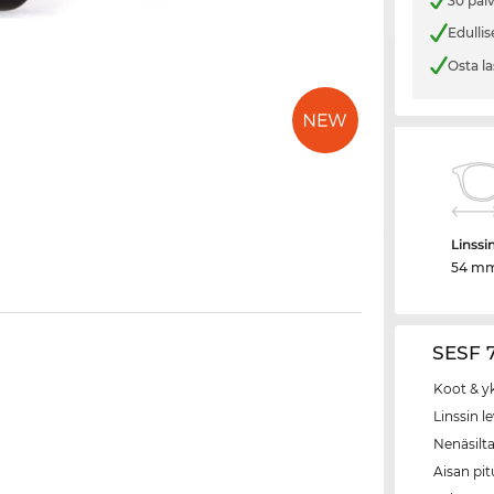
30 päi
Edullis
Osta la
Linssi
54 m
SESF 7
Koot & y
Linssin l
Nenäsilt
Aisan pi