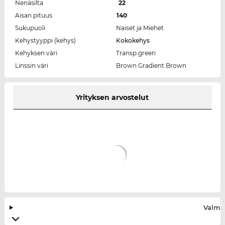
Nenäsilta
22
Aisan pituus
140
Sukupuoli
Naiset ja Miehet
Kehystyyppi (kehys)
Kokokehys
Kehyksen väri
Transp.green
Linssin väri
Brown Gradient Brown
Yrityksen arvostelut
Valmis