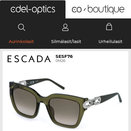
0
Aurinkolasit
Silmälasit/lasit
Urheilulasit
SESF76
0M26