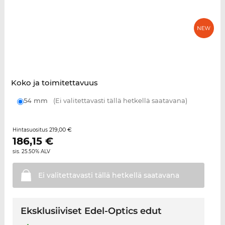
Koko ja toimitettavuus
54 mm
(Ei valitettavasti tällä hetkellä saatavana)
219,00 €
Hintasuositus
186,15
€
sis. 25.50% ALV
Ei valitettavasti tällä hetkellä
saatavana
Eksklusiiviset Edel-Optics edut