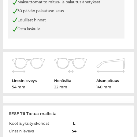
Maksuttomat toimitus- ja palautuslähetykset
30 päivän palautusoikeus
Edulliset hinnat
Osta laskulla
Linssin leveys
Nenäsilta
Aisan pituus
54 mm
22 mm
140 mm
SESF 76 Tietoa mallista
Koot & yksityiskohdat
L
Linssin leveys
54