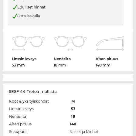
Edulliset hinnat
Osta laskulla
Linssin leveys
Nenäsilta
Aisan pituus
53 mm
18 mm
140 mm
SESF 44 Tietoa mallista
Koot & yksityiskohdat
M
Linssin leveys
53
Nenäsilta
18
Aisan pituus
140
Sukupuoli
Naiset ja Miehet