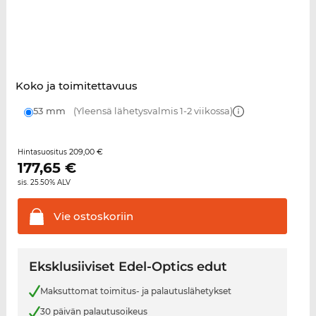
Koko ja toimitettavuus
53 mm
(Yleensä lähetysvalmis 1-2 viikossa)
209,00 €
Hintasuositus
177,65
€
sis. 25.50% ALV
Vie
ostoskoriin
Eksklusiiviset Edel-Optics edut
Maksuttomat toimitus- ja palautuslähetykset
30 päivän palautusoikeus