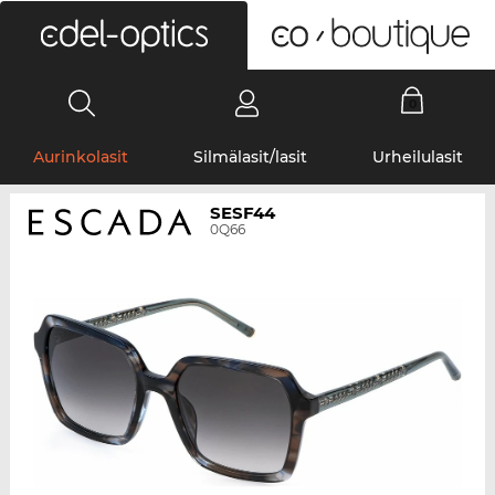
0
Aurinkolasit
Silmälasit/lasit
Urheilulasit
SESF44
0Q66