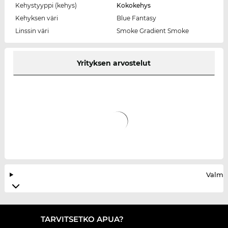
Kehystyyppi (kehys)
Kokokehys
Kehyksen väri
Blue Fantasy
Linssin väri
Smoke Gradient Smoke
Yrityksen arvostelut
Valmis
TARVITSETKO APUA?